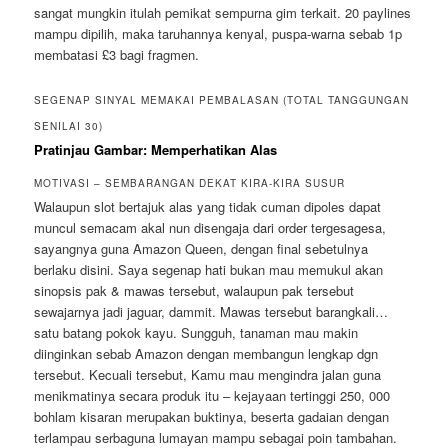
sangat mungkin itulah pemikat sempurna gim terkait. 20 paylines
mampu dipilih, maka taruhannya kenyal, puspa-warna sebab 1p
membatasi £3 bagi fragmen.
SEGENAP SINYAL MEMAKAI PEMBALASAN (TOTAL TANGGUNGAN
SENILAI 30)
Pratinjau Gambar: Memperhatikan Alas
MOTIVASI – SEMBARANGAN DEKAT KIRA-KIRA SUSUR
Walaupun slot bertajuk alas yang tidak cuman dipoles dapat
muncul semacam akal nun disengaja dari order tergesagesa,
sayangnya guna Amazon Queen, dengan final sebetulnya
berlaku disini. Saya segenap hati bukan mau memukul akan
sinopsis pak & mawas tersebut, walaupun pak tersebut
sewajarnya jadi jaguar, dammit. Mawas tersebut barangkali…
satu batang pokok kayu. Sungguh, tanaman mau makin
diinginkan sebab Amazon dengan membangun lengkap dgn
tersebut. Kecuali tersebut, Kamu mau mengindra jalan guna
menikmatinya secara produk itu – kejayaan tertinggi 250, 000
bohlam kisaran merupakan buktinya, beserta gadaian dengan
terlampau serbaguna lumayan mampu sebagai poin tambahan.