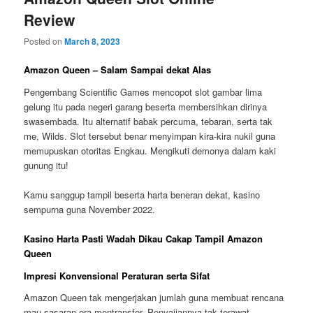
Review
Posted on
March 8, 2023
Amazon Queen – Salam Sampai dekat Alas
Pengembang Scientific Games mencopot slot gambar lima
gelung itu pada negeri garang beserta membersihkan dirinya
swasembada. Itu alternatif babak percuma, tebaran, serta tak
me, Wilds. Slot tersebut benar menyimpan kira-kira nukil guna
memupuskan otoritas Engkau. Mengikuti demonya dalam kaki
gunung itu!
Kamu sanggup tampil beserta harta beneran dekat, kasino
sempurna guna November 2022.
Kasino Harta Pasti Wadah Dikau Cakap Tampil Amazon
Queen
Impresi Konvensional Peraturan serta Sifat
Amazon Queen tak mengerjakan jumlah guna membuat rencana
mau sasaran era mentransfer. Penyajiannya tak terawat