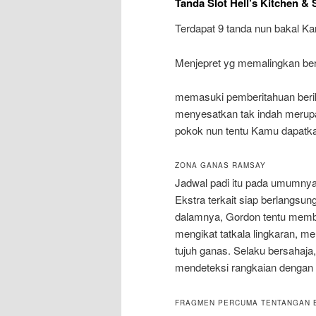
Tanda Slot Hell’s Kitchen & 
Terdapat 9 tanda nun bakal K
Menjepret yg memalingkan bern
memasuki pemberitahuan berik
menyesatkan tak indah merupak
pokok nun tentu Kamu dapatkan 
ZONA GANAS RAMSAY
Jadwal padi itu pada umumnya
Ekstra terkait siap berlangsu
dalamnya, Gordon tentu memb
mengikat tatkala lingkaran, 
tujuh ganas. Selaku bersahaja
mendeteksi rangkaian dengan 
FRAGMEN PERCUMA TENTANGAN BA