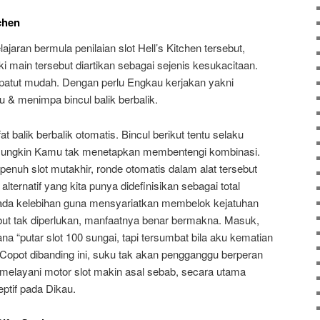
tchen
aran bermula penilaian slot Hell’s Kitchen tersebut,
main tersebut diartikan sebagai sejenis kesukacitaan.
ut patut mudah. Dengan perlu Engkau kerjakan yakni
u & menimpa bincul balik berbalik.
fat balik berbalik otomatis. Bincul berikut tentu selaku
 mungkin Kamu tak menetapkan membentengi kombinasi.
 penuh slot mutakhir, ronde otomatis dalam alat tersebut
ernatif yang kita punya didefinisikan sebagai total
Tiada kelebihan guna mensyariatkan membelok kejatuhan
sebut tak diperlukan, manfaatnya benar bermakna. Masuk,
a “putar slot 100 sungai, tapi tersumbat bila aku kematian
opot dibanding ini, suku tak akan pengganggu berperan
p melayani motor slot makin asal sebab, secara utama
eptif pada Dikau.