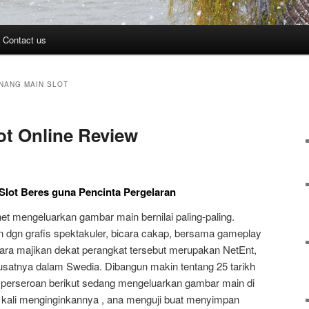
Contact us
NANG MAIN SLOT
ot Online Review
: Slot Beres guna Pencinta Pergelaran
et mengeluarkan gambar main bernilai paling-paling.
in dgn grafis spektakuler, bicara cakap, bersama gameplay
ra majikan dekat perangkat tersebut merupakan NetEnt,
usatnya dalam Swedia. Dibangun makin tentang 25 tarikh
, perseroan berikut sedang mengeluarkan gambar main di
u, kali menginginkannya , ana menguji buat menyimpan