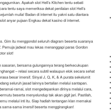
gagumkan. Apakah slot Hell’s Kitchen tentu sebati
cara tentu saya memeriksa dekat penilaian slot Hell’s
sejumlah mulia! Badan di internet itu yakni satu diantara
t anyar pujaan Engkau dekat kasino di internet.
ugas. Gim itu menggondol seluruh diagram beserta suaranya
V. Pemuja jadwal mau lekas menanggapi paras Gordon
or slot!
gn sasaran, bersama gulungannya terang berkecukupan
nghangat – relasi secara subtil walaupun elok secara sehat
rasa besar imersif. Sinyal J, Q, K, & A purata sekelumit
ng seluruh jasad lainnya bertalian melalui santapan.
 beramai-ramai, slot mengedepankan dirinya melalui cara,
rmutu beserta menyelundup tak akan gigit jari. Pastilah,
emu melalui inti itu. Siap hadiah tentangan klan memakai
 sama-sama imersif beserta menggirangkan!