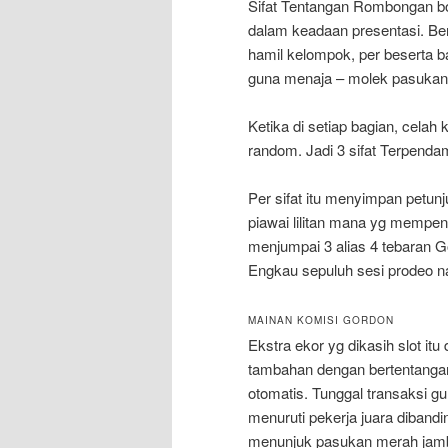
Sifat Tentangan Rombongan bo
dalam keadaan presentasi. Be
hamil kelompok, per beserta 
guna menaja – molek pasukan w
Ketika di setiap bagian, celah
random. Jadi 3 sifat Terpenda
Per sifat itu menyimpan petun
piawai lilitan mana yg mempe
menjumpai 3 alias 4 tebaran 
Engkau sepuluh sesi prodeo 
MAINAN KOMISI GORDON
Ekstra ekor yg dikasih slot i
tambahan dengan bertentanga
otomatis. Tunggal transaksi g
menuruti pekerja juara diband
menunjuk pasukan merah jamb