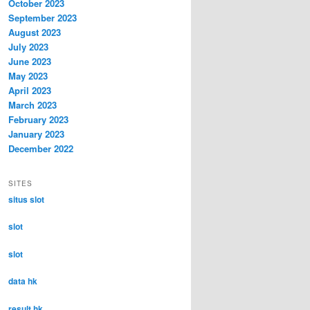
October 2023
September 2023
August 2023
July 2023
June 2023
May 2023
April 2023
March 2023
February 2023
January 2023
December 2022
SITES
situs slot
slot
slot
data hk
result hk