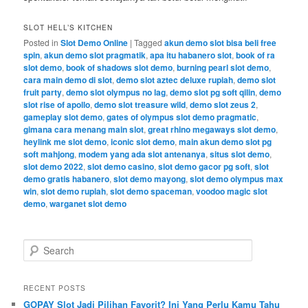
SLOT HELL’S KITCHEN
Posted in
Slot Demo Online
|
Tagged
akun demo slot bisa beli free
spin
,
akun demo slot pragmatik
,
apa itu habanero slot
,
book of ra
slot demo
,
book of shadows slot demo
,
burning pearl slot demo
,
cara main demo di slot
,
demo slot aztec deluxe rupiah
,
demo slot
fruit party
,
demo slot olympus no lag
,
demo slot pg soft qilin
,
demo
slot rise of apollo
,
demo slot treasure wild
,
demo slot zeus 2
,
gameplay slot demo
,
gates of olympus slot demo pragmatic
,
gimana cara menang main slot
,
great rhino megaways slot demo
,
heylink me slot demo
,
iconic slot demo
,
main akun demo slot pg
soft mahjong
,
modem yang ada slot antenanya
,
situs slot demo
,
slot demo 2022
,
slot demo casino
,
slot demo gacor pg soft
,
slot
demo gratis habanero
,
slot demo mayong
,
slot demo olympus max
win
,
slot demo rupiah
,
slot demo spaceman
,
voodoo magic slot
demo
,
warganet slot demo
S
e
a
r
RECENT POSTS
c
GOPAY Slot Jadi Pilihan Favorit? Ini Yang Perlu Kamu Tahu