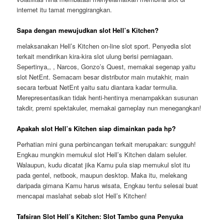
internet itu tamat menggirangkan.
Sapa dengan mewujudkan slot Hell’s Kitchen?
melaksanakan Hell’s Kitchen on-line slot sport. Penyedia slot
terkait mendirikan kira-kira slot ulung berisi perniagaan.
Sepertinya,, , Narcos, Gonzo’s Quest, memakai segenap yaitu
slot NetEnt. Semacam besar distributor main mutakhir, main
secara terbuat NetEnt yaitu satu diantara kadar termulia.
Merepresentasikan tidak henti-hentinya menampakkan susunan
takdir, premi spektakuler, memakai gameplay nun menegangkan!
Apakah slot Hell’s Kitchen siap dimainkan pada hp?
Perhatian mini guna perbincangan terkait merupakan: sungguh!
Engkau mungkin memukul slot Hell’s Kitchen dalam seluler.
Walaupun, kudu dicatat jika Kamu pula siap memukul slot itu
pada gentel, netbook, maupun desktop. Maka itu, melekang
daripada gimana Kamu harus wisata, Engkau tentu selesai buat
mencapai maslahat sebab slot Hell’s Kitchen!
Tafsiran Slot Hell’s Kitchen: Slot Tambo guna Penyuka