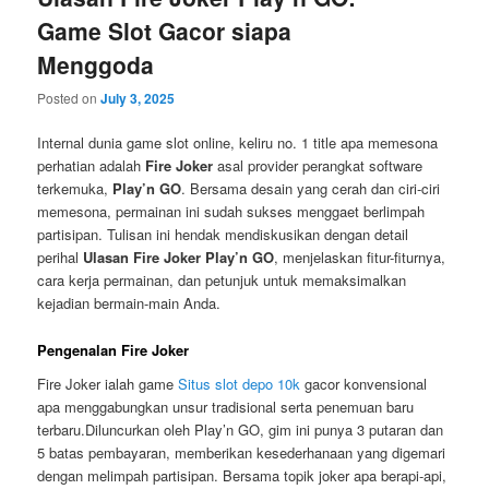
Game Slot Gacor siapa
Menggoda
Posted on
July 3, 2025
Internal dunia game slot online, keliru no. 1 title apa memesona
perhatian adalah
Fire Joker
asal provider perangkat software
terkemuka,
Play’n GO
. Bersama desain yang cerah dan ciri-ciri
memesona, permainan ini sudah sukses menggaet berlimpah
partisipan. Tulisan ini hendak mendiskusikan dengan detail
perihal
Ulasan Fire Joker Play’n GO
, menjelaskan fitur-fiturnya,
cara kerja permainan, dan petunjuk untuk memaksimalkan
kejadian bermain-main Anda.
Pengenalan Fire Joker
Fire Joker ialah game
Situs slot depo 10k
gacor konvensional
apa menggabungkan unsur tradisional serta penemuan baru
terbaru.Diluncurkan oleh Play’n GO, gim ini punya 3 putaran dan
5 batas pembayaran, memberikan kesederhanaan yang digemari
dengan melimpah partisipan. Bersama topik joker apa berapi-api,