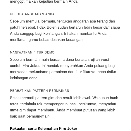
mengoptimalkan kejadian bermain Anda:
KELOLA ANGGARAN ANDA
Sebelum memulai bermain, tentukan anggaran apa terang dan
patuhi tersebut.Tidak Boleh sudah bertaruh lebih besar dari siapa
Anda sanggup bagi kehilangan. Ini akan membantu Anda
menikmati game bebas desakan keuangan.
MANFAATKAN FITUR DEMO
Sebelum bermain-main bersama dana benaran, ujilah versi
contoh Fire Joker. Ini hendak menyerahkan Anda peluang bagi
menyadari mekanisme permainan dan fitur-fiturnya tanpa risiko
kehilangan dana.
PERHATIKAN PATTERN PERMAINAN
Selalu cermati pattern gim dan result lebih awal. Walaupun buah
rotasi terdahulu tak mempengaruhi hasil berikutnya, menyadari
ritme gim dapat membantu Anda membuat putusan yang lebih
baik saat bermain-main.
Kekuatan serta Kelemahan Fire Joker