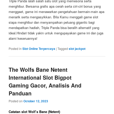
Triple Panda ialah salah satu slot yang memesona serta
menghibur. Bersama grafis apa cerah serta ciri-ciri bonus yang
menggaet, game ini menawarkan pengetahuan bermain-main apa
menarik serta mengasyikkan. Bila Kamu menggali game slot
siapa menghibur dan menyampaikan peluang gigantic bagi
mendapatkan hadiah, Triple Panda bisa beralih alternatif yang
ideal.Hindari tidak yakin untuk mengupayakan game ini dan juga
alami keseruannya!
Posted in
Slot Online Terpercaya
|
Tagged
slot jackpot
The Wolfs Bane Netent
International Slot Bigpot
Gaming Gacor, Analisis And
Panduan
Posted on
October 12, 2023
Catatan slot Wolf’s Bane (Netent)