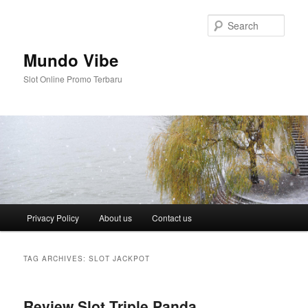
Skip
Skip
to
to
Sear
primary
secondary
content
content
Mundo Vibe
Slot Online Promo Terbaru
Main
Privacy Policy
About us
Contact us
menu
TAG ARCHIVES:
SLOT JACKPOT
Review Slot Triple Panda