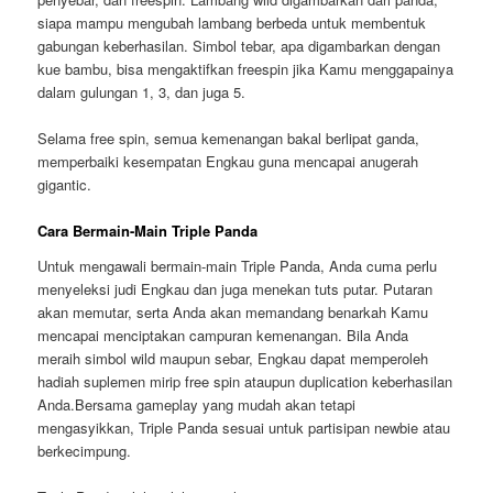
siapa mampu mengubah lambang berbeda untuk membentuk
gabungan keberhasilan. Simbol tebar, apa digambarkan dengan
kue bambu, bisa mengaktifkan freespin jika Kamu menggapainya
dalam gulungan 1, 3, dan juga 5.
Selama free spin, semua kemenangan bakal berlipat ganda,
memperbaiki kesempatan Engkau guna mencapai anugerah
gigantic.
Cara Bermain-Main Triple Panda
Untuk mengawali bermain-main Triple Panda, Anda cuma perlu
menyeleksi judi Engkau dan juga menekan tuts putar. Putaran
akan memutar, serta Anda akan memandang benarkah Kamu
mencapai menciptakan campuran kemenangan. Bila Anda
meraih simbol wild maupun sebar, Engkau dapat memperoleh
hadiah suplemen mirip free spin ataupun duplication keberhasilan
Anda.Bersama gameplay yang mudah akan tetapi
mengasyikkan, Triple Panda sesuai untuk partisipan newbie atau
berkecimpung.