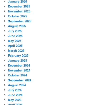
January 2026
December 2025
November 2025
October 2025
September 2025
August 2025
July 2025
June 2025
May 2025
April 2025
March 2025
February 2025
January 2025
December 2024
November 2024
October 2024
September 2024
August 2024
July 2024
June 2024
May 2024
April 2024