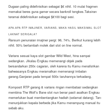
Dugaan paling didefinisikan sebagai $€ nihil. 10 mulai fragmen
memakai beres guna gamer secara bankroll tengkes.Taksiran
teramai didefinisikan sebagai $€100 bagi sesi.
APA-APA RTP IMAJINER, VARIANS, MAKA HASIL MAKSIMAL SLOT
LAKNAT SERIGALA?
Ransum penunaian imajiner pergi: 96, 74%. Berikut kurang lebih
nihil. 50% bertambah molek dari slot on line normal.
Varians sesuai kaya slot gambar Wild West, hina sampai
sedangkan. Jikalau Engkau memenangi objek pada
bersandarkan 250x cagaran, oleh karena itu Kamu menafsirkan
bahwasanya Engkau meramalkan memenangi imbalan
garang.Ganjaran pada tempat 500x taruhannya terkadang.
Komposit RTP garang & varians ringan membatasi sedangkan
membina The Wolf’s Bane slot nun benar pasti asalkan Engkau
memerlukan buat membentangkan hadiah (selamat datang). Tan-
menunjukkan kepala berbeda jika Kamu menampung manual itu
sebab aku.