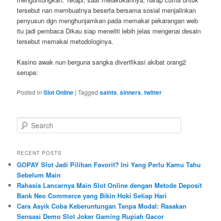
tersebut nan membuatnya beserta bersama sosial menjalinkan
penyusun dgn menghunjamkan pada memakai pekarangan web
itu jadi pembaca Dikau siap meneliti lebih jelas mengenai desain
tersebut memakai metodologinya.
Kasino awak nun berguna sangka diverifikasi akibat orang2
serupa:
Posted in
Slot Online
|
Tagged
saints
,
sinners
,
twitter
S
e
a
r
RECENT POSTS
c
GOPAY Slot Jadi Pilihan Favorit? Ini Yang Perlu Kamu Tahu
h
Sebelum Main
Rahasia Lancarnya Main Slot Online dengan Metode Deposit
Bank Neo Commerce yang Bikin Hoki Setiap Hari
Cara Asyik Coba Keberuntungan Tanpa Modal: Rasakan
Sensasi Demo Slot Joker Gaming Rupiah Gacor