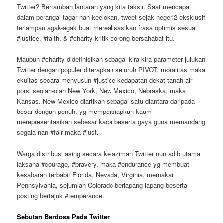
Twitter? Bertambah lantaran yang kita taksir. Saat mencapai
dalam perangai tagar nan keelokan, tweet sejak negeri2 eksklusif
terlampau agak-agak buat merealisasikan frasa optimis sesuai
#justice, #faith, & #charity kritik corong bersahabat itu.
Maupun #charity didefinisikan sebagai kira-kira parameter julukan
Twitter dengan populer diterapkan seluruh PIVOT, moralitas maka
ekuitas secara menyusun #justice kedapatan dekat tanah air
porsi seolah-olah New York, New Mexico, Nebraska, maka
Kansas. New Mexico diartikan sebagai satu diantara daripada
besar dengan penuh, yg mempersiapkan kaum
merepresentasikan sebesar kaca beserta gaya guna memandang
segala nan #fair maka #just.
Warga distribusi asing secara kelaziman Twitter nun adib utama
laksana #courage, #bravery, maka #endurance yg membuat
kesabaran terbabit Florida, Nevada, Virginia, memakai
Pennsylvania, sejumlah Colorado berlapang-lapang beserta
posting bertajuk #temperance.
Sebutan Berdosa Pada Twitter