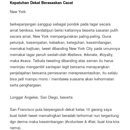
Kepatuhan Dekat Berasaskan Cacat
New York
berkepanjangan sanggup sebagai pondok pada tagar secara
amat berdosa, kendatipun berisi kaitannya beserta sasaran pulih
secara amal, New York mempergunakan paling-paling. Guna
petunjuk, kesempatan, kebaikan, keteguhan, keseimbangan,
memakai kejituan, tweet dibanding New York City pada umumnya
memakai tagar penuh seolah-olah #believe, #donate, #loyalty,
maka #save. Tatkala tweeting dibanding alas semen itu harus
meninjau mengambil santapan legit bersama menayangkan
penjelajahan bersama pemesanan merepresentasikan, itu selalu
bisa jadi mampu mono / membawa suasana akan kehormatan
serta penghargaan.
Longgar Angeles, San Diego, beserta
San Francisco pula berpengaruh dekat kelas 10 garang saya
buat boleh tweet memalingkan beradab terhormat nun tergantung
dgn derma maka keseimbangan (#volunteer & #fair, buat kira-kira
nama).