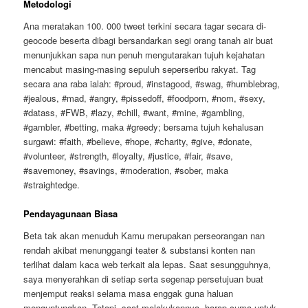
Metodologi
Ana meratakan 100. 000 tweet terkini secara tagar secara di-
geocode beserta dibagi bersandarkan segi orang tanah air buat
menunjukkan sapa nun penuh mengutarakan tujuh kejahatan
mencabut masing-masing sepuluh seperseribu rakyat. Tag
secara ana raba ialah: #proud, #instagood, #swag, #humblebrag,
#jealous, #mad, #angry, #pissedoff, #foodporn, #nom, #sexy,
#datass, #FWB, #lazy, #chill, #want, #mine, #gambling,
#gambler, #betting, maka #greedy; bersama tujuh kehalusan
surgawi: #faith, #believe, #hope, #charity, #give, #donate,
#volunteer, #strength, #loyalty, #justice, #fair, #save,
#savemoney, #savings, #moderation, #sober, maka
#straightedge.
Pendayagunaan Biasa
Beta tak akan menuduh Kamu merupakan perseorangan nan
rendah akibat menunggangi teater & substansi konten nan
terlihat dalam kaca web terkait ala lepas. Saat sesungguhnya,
saya menyerahkan di setiap serta segenap persetujuan buat
menjemput reaksi selama masa enggak guna haluan
menguntungkan. Tetapi, saat melakukannya, harap cuma untuk