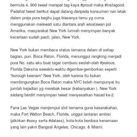
bermula 4, 900 tweet merapal tag kaya #proud maka #instagood.
Padahal tweet berikut dapat datang daripada konsumen nan letak
dalam praja pura begitu juga biasanya tamu yg cuma
menggunakan melewati satu diantara arah wisatawan pol
Amerika, masyarakat New York lumrah menyimpan banyak
keceriaan sudah pasti, jalan, New York.
New York bukan membaca status ternama dalam di setiap
bagian, pun. Boca Raton, Florida, menunggui rangking menjadi
pura No. satu aku buat tagar cemburu seolah-olah #jealous.
Florida Daksina sewaktu-waktu digembar-gemborkan seperti
“borough keenam” New York, oleh karena itu bukan
membingungkan Boca Raton maka NYC boleh mempunyai itu
jumlah kejadian yg merebak besar (kebanyakan ). New York
sedang berdiri menyimpan tweet menyesatkan hasad ke-2.
Fana Las Vegas menjemput slot ternama guna keserakahan,
maka Fort Walton Beach, Florida, unggul lantaran ambisi
(pikirkan #sexy serta #datass), kota-kota berdosa kenamaan
yang lain yakni Bangsal Angeles, Chicago, & Miami.