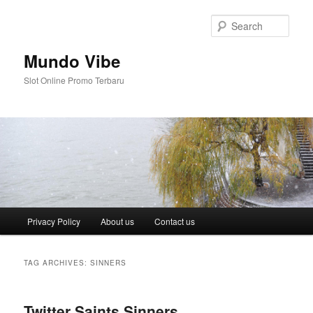
Skip
Skip
to
to
Sear
primary
secondary
content
content
Mundo Vibe
Slot Online Promo Terbaru
Main
Privacy Policy
About us
Contact us
menu
TAG ARCHIVES:
SINNERS
Twitter Saints Sinners