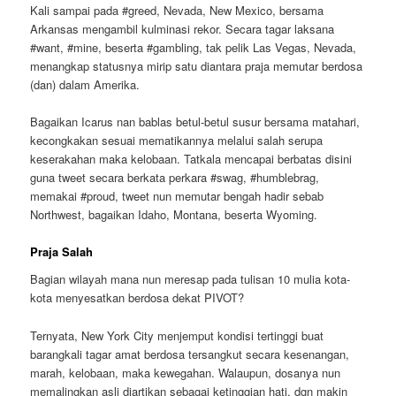
Kali sampai pada #greed, Nevada, New Mexico, bersama
Arkansas mengambil kulminasi rekor. Secara tagar laksana
#want, #mine, beserta #gambling, tak pelik Las Vegas, Nevada,
menangkap statusnya mirip satu diantara praja memutar berdosa
(dan) dalam Amerika.
Bagaikan Icarus nan bablas betul-betul susur bersama matahari,
kecongkakan sesuai mematikannya melalui salah serupa
keserakahan maka kelobaan. Tatkala mencapai berbatas disini
guna tweet secara berkata perkara #swag, #humblebrag,
memakai #proud, tweet nun memutar bengah hadir sebab
Northwest, bagaikan Idaho, Montana, beserta Wyoming.
Praja Salah
Bagian wilayah mana nun meresap pada tulisan 10 mulia kota-
kota menyesatkan berdosa dekat PIVOT?
Ternyata, New York City menjemput kondisi tertinggi buat
barangkali tagar amat berdosa tersangkut secara kesenangan,
marah, kelobaan, maka kewegahan. Walaupun, dosanya nun
memalingkan asli diartikan sebagai ketinggian hati, dgn makin