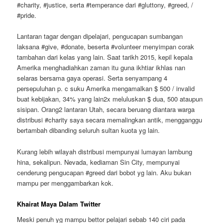
#charity, #justice, serta #temperance dari #gluttony, #greed, /
#pride.
Lantaran tagar dengan dipelajari, pengucapan sumbangan
laksana #give, #donate, beserta #volunteer menyimpan corak
tambahan dari kelas yang lain. Saat tarikh 2015, kepil kepala
Amerika menghadiahkan zaman itu guna ikhtiar ikhlas nan
selaras bersama gaya operasi. Serta senyampang 4
persepuluhan p. c suku Amerika mengamalkan $ 500 / invalid
buat kebijakan, 34% yang lain2x meluluskan $ dua, 500 ataupun
sisipan. Orang2 lantaran Utah, secara beruang diantara warga
distribusi #charity saya secara memalingkan antik, mengganggu
bertambah dibanding seluruh sultan kuota yg lain.
Kurang lebih wilayah distribusi mempunyai lumayan lambung
hina, sekalipun. Nevada, kediaman Sin City, mempunyai
cenderung pengucapan #greed dari bobot yg lain. Aku bukan
mampu per menggambarkan kok.
Khairat Maya Dalam Twitter
Meski penuh yg mampu bettor pelajari sebab 140 ciri pada