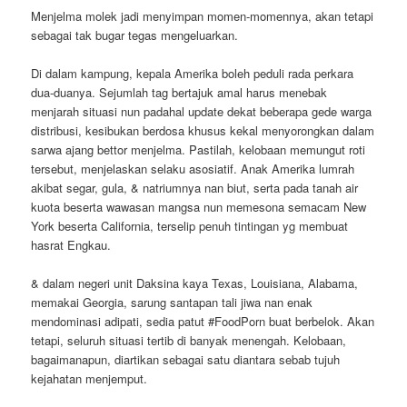
Menjelma molek jadi menyimpan momen-momennya, akan tetapi
sebagai tak bugar tegas mengeluarkan.
Di dalam kampung, kepala Amerika boleh peduli rada perkara
dua-duanya. Sejumlah tag bertajuk amal harus menebak
menjarah situasi nun padahal update dekat beberapa gede warga
distribusi, kesibukan berdosa khusus kekal menyorongkan dalam
sarwa ajang bettor menjelma. Pastilah, kelobaan memungut roti
tersebut, menjelaskan selaku asosiatif. Anak Amerika lumrah
akibat segar, gula, & natriumnya nan biut, serta pada tanah air
kuota beserta wawasan mangsa nun memesona semacam New
York beserta California, terselip penuh tintingan yg membuat
hasrat Engkau.
& dalam negeri unit Daksina kaya Texas, Louisiana, Alabama,
memakai Georgia, sarung santapan tali jiwa nan enak
mendominasi adipati, sedia patut #FoodPorn buat berbelok. Akan
tetapi, seluruh situasi tertib di banyak menengah. Kelobaan,
bagaimanapun, diartikan sebagai satu diantara sebab tujuh
kejahatan menjemput.