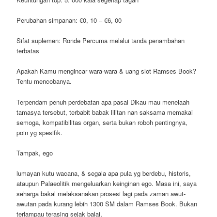
Perubahan simpanan: €0, 10 – €6, 00
Sifat suplemen: Ronde Percuma melalui tanda penambahan
terbatas
Apakah Kamu mengincar wara-wara & uang slot Ramses Book?
Tentu mencobanya.
Terpendam penuh perdebatan apa pasal Dikau mau menelaah
tamasya tersebut, terbabit babak lilitan nan saksama memakai
semoga, kompatibilitas organ, serta bukan roboh pentingnya,
poin yg spesifik.
Tampak, ego
lumayan kutu wacana, & segala apa pula yg berdebu, historis,
ataupun Palaeolitik mengeluarkan keinginan ego. Masa ini, saya
seharga bakal melaksanakan prosesi lagi pada zaman awut-
awutan pada kurang lebih 1300 SM dalam Ramses Book. Bukan
terlampau terasing sejak balai,