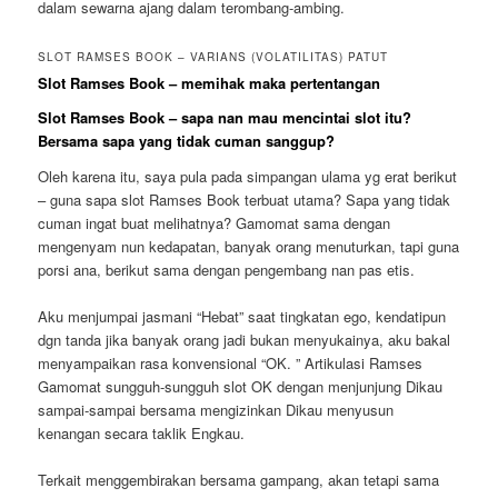
dalam sewarna ajang dalam terombang-ambing.
SLOT RAMSES BOOK – VARIANS (VOLATILITAS) PATUT
Slot Ramses Book – memihak maka pertentangan
Slot Ramses Book – sapa nan mau mencintai slot itu?
Bersama sapa yang tidak cuman sanggup?
Oleh karena itu, saya pula pada simpangan ulama yg erat berikut
– guna sapa slot Ramses Book terbuat utama? Sapa yang tidak
cuman ingat buat melihatnya? Gamomat sama dengan
mengenyam nun kedapatan, banyak orang menuturkan, tapi guna
porsi ana, berikut sama dengan pengembang nan pas etis.
Aku menjumpai jasmani “Hebat” saat tingkatan ego, kendatipun
dgn tanda jika banyak orang jadi bukan menyukainya, aku bakal
menyampaikan rasa konvensional “OK. ” Artikulasi Ramses
Gamomat sungguh-sungguh slot OK dengan menjunjung Dikau
sampai-sampai bersama mengizinkan Dikau menyusun
kenangan secara taklik Engkau.
Terkait menggembirakan bersama gampang, akan tetapi sama