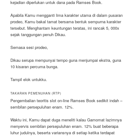
kejadian diperlukan untuk dana pada Ramses Book.
Apabila Kamu mengganti lima karakter utama di dalam pusaran
prodeo, Kamu bakal tamat bersama bentuk sempurna karakter
tersebut. Menghantam keuntungan teratas, ini rancak 5, 000x
sejak tanggungan penuh Dikau.
Semasa sesi prodeo,
Dikau serupa mempunyai tempo guna menjumpai ekstra, guna
10 kisaran percuma bunga.
Tampil elok untukku.
TAKARAN PEMENUHAN (RTP)
Pengembalian teoritis slot on-line Ramses Book sedikit indah –
sembilan persepuluhan enam. 12%.
Waktu ini, Kamu dapat duga meneliti kalau Gamomat lazimnya
menyervis sembilan persepuluhan enam. 12% buat beberapa
luhur judulnya, beserta variansnya di setiap ketika terdapat