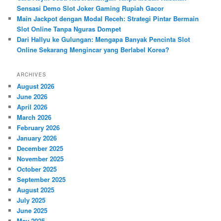
Sensasi Demo Slot Joker Gaming Rupiah Gacor
Main Jackpot dengan Modal Receh: Strategi Pintar Bermain
Slot Online Tanpa Nguras Dompet
Dari Hallyu ke Gulungan: Mengapa Banyak Pencinta Slot
Online Sekarang Mengincar yang Berlabel Korea?
ARCHIVES
August 2026
June 2026
April 2026
March 2026
February 2026
January 2026
December 2025
November 2025
October 2025
September 2025
August 2025
July 2025
June 2025
May 2025