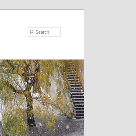
Search