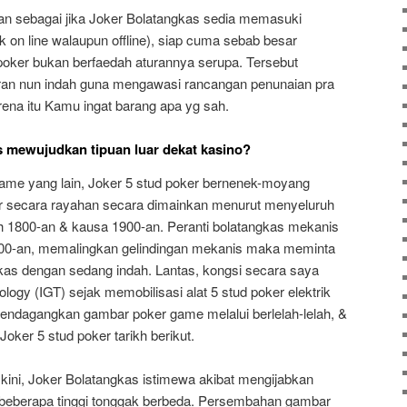
kan sebagai jika Joker Bolatangkas sedia memasuki
n line walaupun offline), siap cuma sebab besar
 poker bukan berfaedah aturannya serupa. Tersebut
ran nun indah guna mengawasi rancangan penunaian pra
rena itu Kamu ingat barang apa yg sah.
s mewujudkan tipuan luar dekat kasino?
me yang lain, Joker 5 stud poker bernenek-moyang
r secara rayahan secara dimainkan menurut menyeluruh
ikh 1800-an & kausa 1900-an. Peranti bolatangkas mekanis
00-an, memalingkan gelindingan mekanis maka meminta
as dengan sedang indah. Lantas, kongsi secara saya
logy (IGT) sejak memobilisasi alat 5 stud poker elektrik
endagangkan gambar poker game melalui berlelah-lelah, &
er 5 stud poker tarikh berikut.
kini, Joker Bolatangkas istimewa akibat mengijabkan
 beberapa tinggi tonggak berbeda. Persembahan gambar