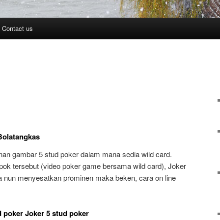
Contact us
Bolatangkas
nan gambar 5 stud poker dalam mana sedia wild card.
mpok tersebut (video poker game bersama wild card), Joker
ra nun menyesatkan prominen maka beken, cara on line
 poker Joker 5 stud poker