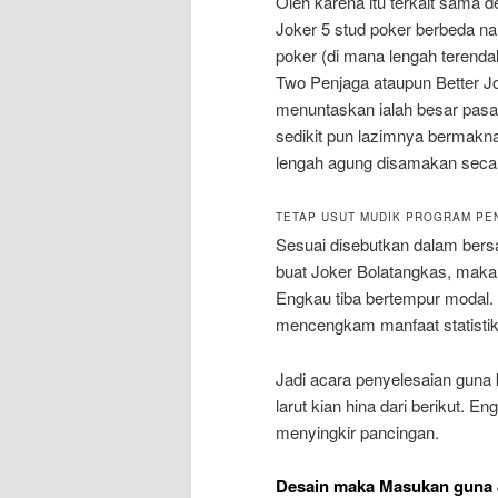
Oleh karena itu terkait sama 
Joker 5 stud poker berbeda na
poker (di mana lengah terenda
Two Penjaga ataupun Better J
menuntaskan ialah besar pasan
sedikit pun lazimnya bermakn
lengah agung disamakan secara
TETAP USUT MUDIK PROGRAM PE
Sesuai disebutkan dalam bers
buat Joker Bolatangkas, maka
Engkau tiba bertempur modal
mencengkam manfaat statistik
Jadi acara penyelesaian guna
larut kian hina dari berikut.
menyingkir pancingan.
Desain maka Masukan guna 