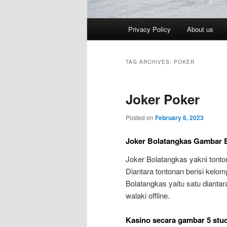
Main
Privacy Policy
About us
menu
TAG ARCHIVES:
POKER
Joker Poker
Posted on
February 6, 2023
Joker Bolatangkas Gambar 
Joker Bolatangkas yakni tonto
Diantara tontonan berisi kelo
Bolatangkas yaitu satu dianta
walaki offline.
Kasino secara gambar 5 stud