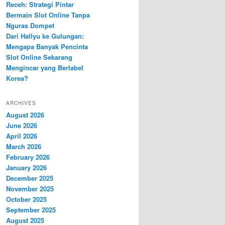
Receh: Strategi Pintar
Bermain Slot Online Tanpa
Nguras Dompet
Dari Hallyu ke Gulungan:
Mengapa Banyak Pencinta
Slot Online Sekarang
Mengincar yang Berlabel
Korea?
ARCHIVES
August 2026
June 2026
April 2026
March 2026
February 2026
January 2026
December 2025
November 2025
October 2025
September 2025
August 2025