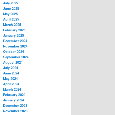
July 2025
June 2025
May 2025
April 2025
March 2025
February 2025
January 2025
December 2024
November 2024
October 2024
September 2024
August 2024
July 2024
June 2024
May 2024
April 2024
March 2024
February 2024
January 2024
December 2023
November 2023