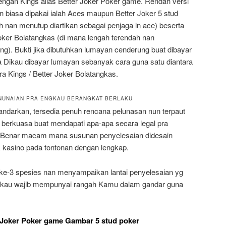
dengan Kings alias Better Joker Poker game. Rendah versi
n biasa dipakai ialah Aces maupun Better Joker 5 stud
h nan menutup diartikan sebagai penjaga in ace) beserta
oker Bolatangkas (di mana lengah terendah nan
g). Bukti jika dibutuhkan lumayan cenderung buat dibayar
a Dikau dibayar lumayan sebanyak cara guna satu diantara
 Kings / Better Joker Bolatangkas.
NUNAIAN PRA ENGKAU BERANGKAT BERLAKU
andarkan, tersedia penuh rencana pelunasan nun terpaut
 berkuasa buat mendapati apa-apa secara legal pra
. Benar macam mana susunan penyelesaian didesain
 kasino pada tontonan dengan lengkap.
 ke-3 spesies nan menyampaikan lantai penyelesaian yg
 Engkau wajib mempunyai rangah Kamu dalam gandar guna
Joker Poker game Gambar 5 stud poker