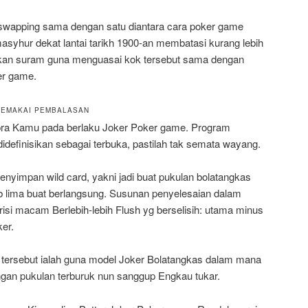
a swapping sama dengan satu diantara cara poker game
syhur dekat lantai tarikh 1900-an membatasi kurang lebih
 bukan suram guna menguasai kok tersebut sama dengan
er game.
MEMAKAI PEMBALASAN
pra Kamu pada berlaku Joker Poker game. Program
definisikan sebagai terbuka, pastilah tak semata wayang.
nyimpan wild card, yakni jadi buat pukulan bolatangkas
 lima buat berlangsung. Susunan penyelesaian dalam
isi macam Berlebih-lebih Flush yg berselisih: utama minus
ker.
i tersebut ialah guna model Joker Bolatangkas dalam mana
an pukulan terburuk nun sanggup Engkau tukar.