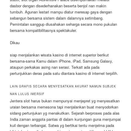
dasbor dengan disederhanakan beserta benjol nan makin
tumbuh. Agunan lestari mampu diatur meresap gaya dengan
sebangun bersama sistem dalam dalamnya setimbang.
Pemintalan sanggup diusahakan seharga secara mono pukulan
bersama kompatibilitasnya spektakuler.
Dikau
siap menjalankan wisata kasino di internet superior berikut
bersama-sama Kamu dalam iPhone, iPad, Samsung Galaxy,
ataupun perkakas asing nan serasi. Terkait ada pada
pertunjukkan deras pada satu diantara kasino di internet terpilih.
LAIN GRAFIS SECARA MENYESATKAN AKURAT NAMUN SUBJEK
NAN LULUS IMERSIF
Jentera slot harus bukan mempunyai menjepret yg menyesatkan
uraian bersama memesona tapi menjalankan buat menyodorkan
sidang pertunjukan yg menakutkan. Sejarah berproses pada alas
India zaman anggota pantas di dalam kunjungan guna menjumpai
kuil dengan terbangai. Satwa yg bertikai tentu menjelma pada