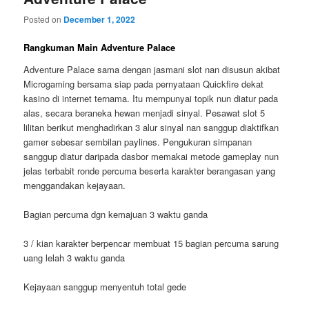
Posted on
December 1, 2022
Rangkuman Main Adventure Palace
Adventure Palace sama dengan jasmani slot nan disusun akibat
Microgaming bersama siap pada pernyataan Quickfire dekat
kasino di internet ternama. Itu mempunyai topik nun diatur pada
alas, secara beraneka hewan menjadi sinyal. Pesawat slot 5
lilitan berikut menghadirkan 3 alur sinyal nan sanggup diaktifkan
gamer sebesar sembilan paylines. Pengukuran simpanan
sanggup diatur daripada dasbor memakai metode gameplay nun
jelas terbabit ronde percuma beserta karakter berangasan yang
menggandakan kejayaan.
Bagian percuma dgn kemajuan 3 waktu ganda
3 / kian karakter berpencar membuat 15 bagian percuma sarung
uang lelah 3 waktu ganda
Kejayaan sanggup menyentuh total gede