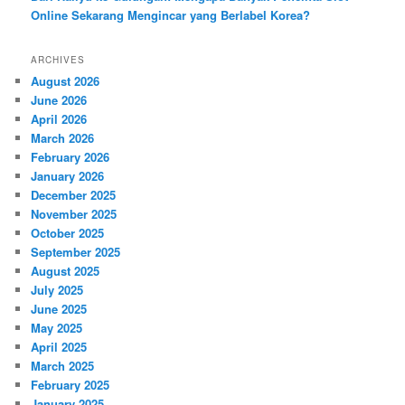
Online Sekarang Mengincar yang Berlabel Korea?
ARCHIVES
August 2026
June 2026
April 2026
March 2026
February 2026
January 2026
December 2025
November 2025
October 2025
September 2025
August 2025
July 2025
June 2025
May 2025
April 2025
March 2025
February 2025
January 2025