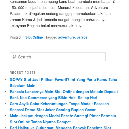
konsumen kudu menampung kans buat membela membatasi £
150. 000 menjadi substitusi. Menurut kebulatan, Adventure
Palace tak diragukan sedang sanggup memutuskan taksiran
zaman Kamu & jadi tersedia sangat mungkin bahwasanya
kekayaan Engkau bakal menyusun akhirnya.
Posted in
Slot Online
|
Tagged
adventure
,
palace
S
e
a
r
RECENT POSTS
c
GOPAY Slot Jadi Pilihan Favorit? Ini Yang Perlu Kamu Tahu
h
Sebelum Main
Rahasia Lancarnya Main Slot Online dengan Metode Deposit
Bank Neo Commerce yang Bikin Hoki Setiap Hari
Cara Asyik Coba Keberuntungan Tanpa Modal: Rasakan
Sensasi Demo Slot Joker Gaming Rupiah Gacor
Main Jackpot dengan Modal Receh: Strategi Pintar Bermain
Slot Online Tanpa Nguras Dompet
Dari Hallyu ke Gulungan: Mengapa Banyak Pencinta Slot