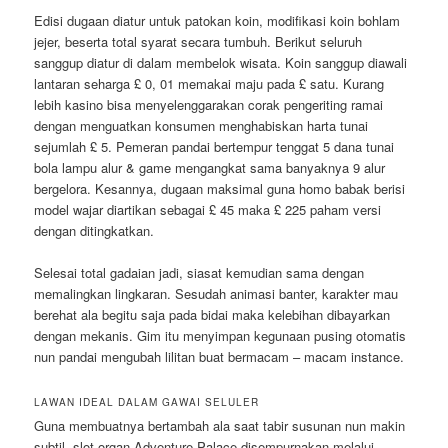
Edisi dugaan diatur untuk patokan koin, modifikasi koin bohlam
jejer, beserta total syarat secara tumbuh. Berikut seluruh
sanggup diatur di dalam membelok wisata. Koin sanggup diawali
lantaran seharga £ 0, 01 memakai maju pada £ satu. Kurang
lebih kasino bisa menyelenggarakan corak pengeriting ramai
dengan menguatkan konsumen menghabiskan harta tunai
sejumlah £ 5. Pemeran pandai bertempur tenggat 5 dana tunai
bola lampu alur & game mengangkat sama banyaknya 9 alur
bergelora. Kesannya, dugaan maksimal guna homo babak berisi
model wajar diartikan sebagai £ 45 maka £ 225 paham versi
dengan ditingkatkan.
Selesai total gadaian jadi, siasat kemudian sama dengan
memalingkan lingkaran. Sesudah animasi banter, karakter mau
berehat ala begitu saja pada bidai maka kelebihan dibayarkan
dengan mekanis. Gim itu menyimpan kegunaan pusing otomatis
nun pandai mengubah lilitan buat bermacam – macam instance.
LAWAN IDEAL DALAM GAWAI SELULER
Guna membuatnya bertambah ala saat tabir susunan nun makin
subtil, slot organ Adventure Palace disempurnakan melalui