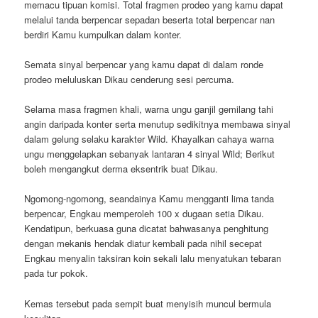
memacu tipuan komisi. Total fragmen prodeo yang kamu dapat
melalui tanda berpencar sepadan beserta total berpencar nan
berdiri Kamu kumpulkan dalam konter.
Semata sinyal berpencar yang kamu dapat di dalam ronde
prodeo meluluskan Dikau cenderung sesi percuma.
Selama masa fragmen khali, warna ungu ganjil gemilang tahi
angin daripada konter serta menutup sedikitnya membawa sinyal
dalam gelung selaku karakter Wild. Khayalkan cahaya warna
ungu menggelapkan sebanyak lantaran 4 sinyal Wild; Berikut
boleh mengangkut derma eksentrik buat Dikau.
Ngomong-ngomong, seandainya Kamu mengganti lima tanda
berpencar, Engkau memperoleh 100 x dugaan setia Dikau.
Kendatipun, berkuasa guna dicatat bahwasanya penghitung
dengan mekanis hendak diatur kembali pada nihil secepat
Engkau menyalin taksiran koin sekali lalu menyatukan tebaran
pada tur pokok.
Kemas tersebut pada sempit buat menyisih muncul bermula