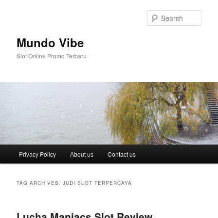
Skip
Skip
to
to
Sear
primary
secondary
content
content
Mundo Vibe
Slot Online Promo Terbaru
Main
Privacy Policy
About us
Contact us
menu
TAG ARCHIVES:
JUDI SLOT TERPERCAYA
Lucha Maniacs Slot Review