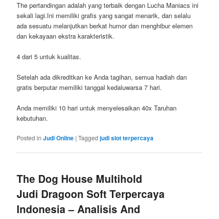
The pertandingan adalah yang terbaik dengan Lucha Maniacs ini
sekali lagi.Ini memiliki grafis yang sangat menarik, dan selalu
ada sesuatu melanjutkan berkat humor dan menghibur elemen
dan kekayaan ekstra karakteristik.
4 dari 5 untuk kualitas.
Setelah ada dikreditkan ke Anda tagihan, semua hadiah dan
gratis berputar memiliki tanggal kedaluwarsa 7 hari.
Anda memiliki 10 hari untuk menyelesaikan 40x Taruhan
kebutuhan.
Posted in
Judi Online
|
Tagged
judi slot terpercaya
The Dog House Multihold
Judi Dragoon Soft Terpercaya
Indonesia – Analisis And