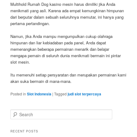
Multihold Rumah Dog kasino mesin harus dimiliki jika Anda
menikmati yang asli. Karena ada empat kemungkinan himpunan
dari berputar dalam sebuah seluruhnya memutar, ini hanya yang
pertama pertandingan.
Namun, jika Anda mampu mengumpulkan cukup olahraga
himpunan dan liar kebiadaban pada panel, Anda dapat
memenangkan beberapa permainan menarik dan belajar
mengapa pemain di seluruh dunia menikmati bermain ini pintar
slot mesin.
Itu memenuhi setiap persyaratan dan merupakan permainan kami
akan suka bermain di mana-mana.
Posted in
Slot Indonesia
|
Tagged
judi slot terpercaya
S
e
a
r
RECENT POSTS
c