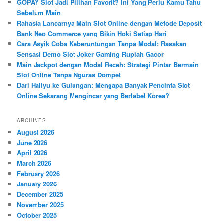
GOPAY Slot Jadi Pilihan Favorit? Ini Yang Perlu Kamu Tahu
h
Sebelum Main
Rahasia Lancarnya Main Slot Online dengan Metode Deposit
Bank Neo Commerce yang Bikin Hoki Setiap Hari
Cara Asyik Coba Keberuntungan Tanpa Modal: Rasakan
Sensasi Demo Slot Joker Gaming Rupiah Gacor
Main Jackpot dengan Modal Receh: Strategi Pintar Bermain
Slot Online Tanpa Nguras Dompet
Dari Hallyu ke Gulungan: Mengapa Banyak Pencinta Slot
Online Sekarang Mengincar yang Berlabel Korea?
ARCHIVES
August 2026
June 2026
April 2026
March 2026
February 2026
January 2026
December 2025
November 2025
October 2025