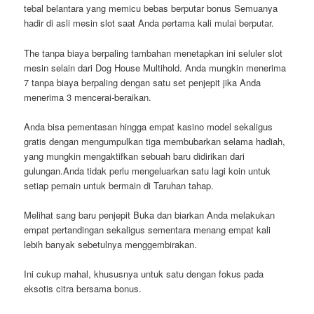
tebal belantara yang memicu bebas berputar bonus Semuanya
hadir di asli mesin slot saat Anda pertama kali mulai berputar.
The tanpa biaya berpaling tambahan menetapkan ini seluler slot
mesin selain dari Dog House Multihold. Anda mungkin menerima
7 tanpa biaya berpaling dengan satu set penjepit jika Anda
menerima 3 mencerai-beraikan.
Anda bisa pementasan hingga empat kasino model sekaligus
gratis dengan mengumpulkan tiga membubarkan selama hadiah,
yang mungkin mengaktifkan sebuah baru didirikan dari
gulungan.Anda tidak perlu mengeluarkan satu lagi koin untuk
setiap pemain untuk bermain di Taruhan tahap.
Melihat sang baru penjepit Buka dan biarkan Anda melakukan
empat pertandingan sekaligus sementara menang empat kali
lebih banyak sebetulnya menggembirakan.
Ini cukup mahal, khususnya untuk satu dengan fokus pada
eksotis citra bersama bonus.