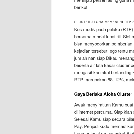
berikut.
CLUSTER ALOHA MEMENUHI RTP 
Kos mudik pada pelaku (RTP) 
bersama modal tunai riil. Sl
bisa menyodorkan pemberian m
kejadian tersebut, ego tentu
jumlah nan siap Dikau menang
beserta air lata kasar cluster
mengasihkan akal bertanding k
RTP merupakan 88, 12%, mak
Gaya Berlaku Aloha Cluster
Awak menyiratkan Kamu buat me
di internet percuma. Siap kian 
Selesai Kamu siap secara bilan
Pay. Penjudi kudu memastikan
fragmen buat mengangkat Alo