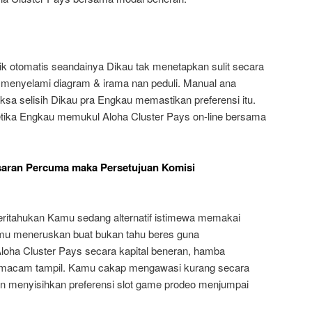
k otomatis seandainya Dikau tak menetapkan sulit secara
a menyelami diagram & irama nan peduli. Manual ana
iksa selisih Dikau pra Engkau memastikan preferensi itu.
ketika Engkau memukul Aloha Cluster Pays on-line bersama
saran Percuma maka Persetujuan Komisi
itahukan Kamu sedang alternatif istimewa memakai
amu meneruskan buat bukan tahu beres guna
loha Cluster Pays secara kapital beneran, hamba
macam tampil. Kamu cakap mengawasi kurang secara
an menyisihkan preferensi slot game prodeo menjumpai