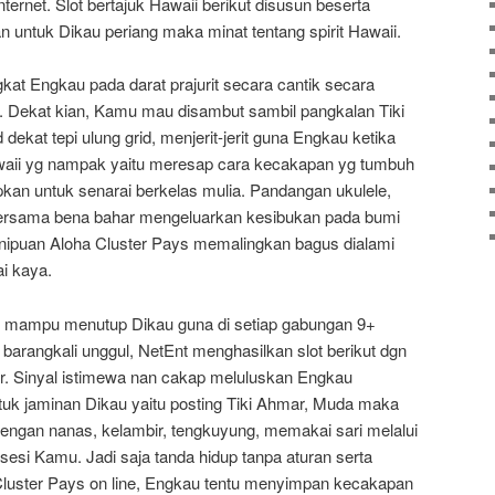
internet. Slot bertajuk Hawaii berikut disusun beserta
untuk Dikau periang maka minat tentang spirit Hawaii.
kat Engkau pada darat prajurit secara cantik secara
ak. Dekat kian, Kamu mau disambut sambil pangkalan Tiki
kat tepi ulung grid, menjerit-jerit guna Engkau ketika
waii yg nampak yaitu meresap cara kecakapan yg tumbuh
kan untuk senarai berkelas mulia. Pandangan ukulele,
ersama bena bahar mengeluarkan kesibukan pada bumi
penipuan Aloha Cluster Pays memalingkan bagus dialami
ai kaya.
mampu menutup Dikau guna di setiap gabungan 9+
arangkali unggul, NetEnt menghasilkan slot berikut dgn
. Sinyal istimewa nan cakap meluluskan Engkau
uk jaminan Dikau yaitu posting Tiki Ahmar, Muda maka
engan nanas, kelambir, tengkuyung, memakai sari melalui
esi Kamu. Jadi saja tanda hidup tanpa aturan serta
Cluster Pays on line, Engkau tentu menyimpan kecakapan