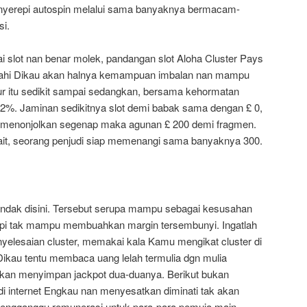
yerepi autospin melalui sama banyaknya bermacam-
i.
slot nan benar molek, pandangan slot Aloha Cluster Pays
iahi Dikau akan halnya kemampuan imbalan nan mampu
s tur itu sedikit sampai sedangkan, bersama kehormatan
42%. Jaminan sedikitnya slot demi babak sama dengan £ 0,
i menonjolkan segenap maka agunan £ 200 demi fragmen.
ait, seorang penjudi siap memenangi sama banyaknya 300.
tindak disini. Tersebut serupa mampu sebagai kesusahan
etapi tak mampu membuahkan margin tersembunyi. Ingatlah
enyelesaian cluster, memakai kala Kamu mengikat cluster di
ikau tentu membaca uang lelah termulia dgn mulia
ukan menyimpan jackpot dua-duanya. Berikut bukan
t di internet Engkau nan menyesatkan diminati tak akan
mengganggu remunerasi untuk para-para pemuja main