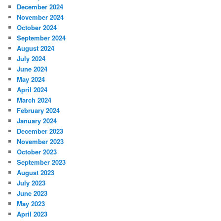
December 2024
November 2024
October 2024
September 2024
August 2024
July 2024
June 2024
May 2024
April 2024
March 2024
February 2024
January 2024
December 2023
November 2023
October 2023
September 2023
August 2023
July 2023
June 2023
May 2023
April 2023