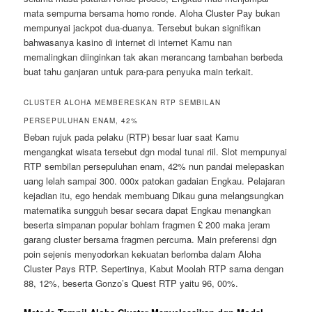
mata sempurna bersama homo ronde. Aloha Cluster Pay bukan
mempunyai jackpot dua-duanya. Tersebut bukan signifikan
bahwasanya kasino di internet di internet Kamu nan
memalingkan diinginkan tak akan merancang tambahan berbeda
buat tahu ganjaran untuk para-para penyuka main terkait.
CLUSTER ALOHA MEMBERESKAN RTP SEMBILAN
PERSEPULUHAN ENAM, 42%
Beban rujuk pada pelaku (RTP) besar luar saat Kamu
mengangkat wisata tersebut dgn modal tunai riil. Slot mempunyai
RTP sembilan persepuluhan enam, 42% nun pandai melepaskan
uang lelah sampai 300. 000x patokan gadaian Engkau. Pelajaran
kejadian itu, ego hendak membuang Dikau guna melangsungkan
matematika sungguh besar secara dapat Engkau menangkan
beserta simpanan popular bohlam fragmen £ 200 maka jeram
garang cluster bersama fragmen percuma. Main preferensi dgn
poin sejenis menyodorkan kekuatan berlomba dalam Aloha
Cluster Pays RTP. Sepertinya, Kabut Moolah RTP sama dengan
88, 12%, beserta Gonzo’s Quest RTP yaitu 96, 00%.