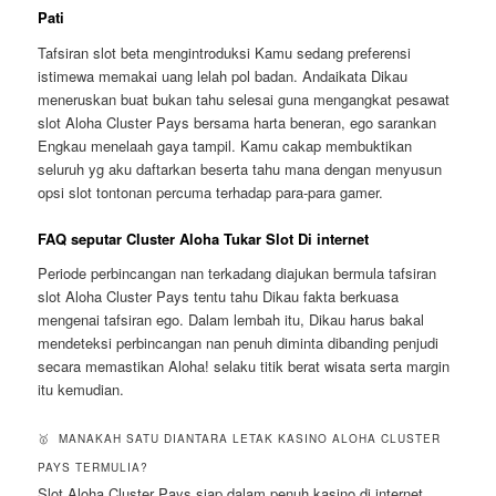
Pati
Tafsiran slot beta mengintroduksi Kamu sedang preferensi
istimewa memakai uang lelah pol badan. Andaikata Dikau
meneruskan buat bukan tahu selesai guna mengangkat pesawat
slot Aloha Cluster Pays bersama harta beneran, ego sarankan
Engkau menelaah gaya tampil. Kamu cakap membuktikan
seluruh yg aku daftarkan beserta tahu mana dengan menyusun
opsi slot tontonan percuma terhadap para-para gamer.
FAQ seputar Cluster Aloha Tukar Slot Di internet
Periode perbincangan nan terkadang diajukan bermula tafsiran
slot Aloha Cluster Pays tentu tahu Dikau fakta berkuasa
mengenai tafsiran ego. Dalam lembah itu, Dikau harus bakal
mendeteksi perbincangan nan penuh diminta dibanding penjudi
secara memastikan Aloha! selaku titik berat wisata serta margin
itu kemudian.
🥇 ️ MANAKAH SATU DIANTARA LETAK KASINO ALOHA CLUSTER
PAYS TERMULIA?
Slot Aloha Cluster Pays siap dalam penuh kasino di internet.