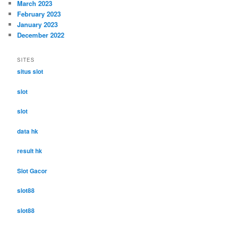
March 2023
February 2023
January 2023
December 2022
SITES
situs slot
slot
slot
data hk
result hk
Slot Gacor
slot88
slot88