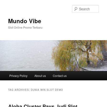
Skip
Skip
to
to
Sear
primary
secondary
content
content
Mundo Vibe
Slot Online Promo Terbaru
Main
Privacy Policy
About us
Contact us
menu
TAG ARCHIVES:
DUNIA WIN SLOT DEMO
Aloha Cluster Pays Judi Slot