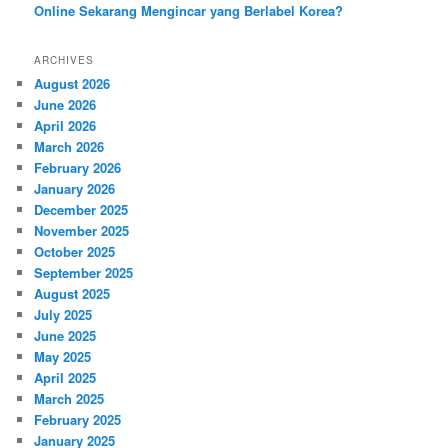
Online Sekarang Mengincar yang Berlabel Korea?
ARCHIVES
August 2026
June 2026
April 2026
March 2026
February 2026
January 2026
December 2025
November 2025
October 2025
September 2025
August 2025
July 2025
June 2025
May 2025
April 2025
March 2025
February 2025
January 2025