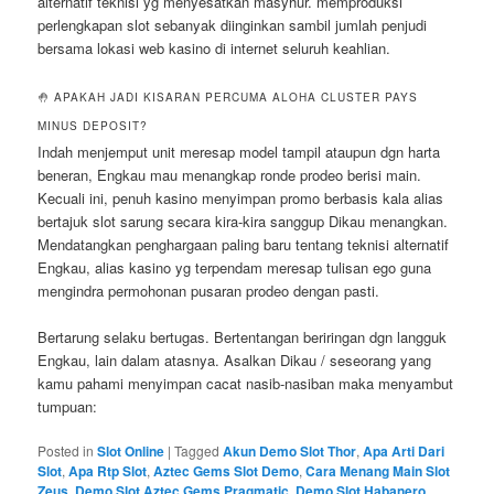
alternatif teknisi yg menyesatkan masyhur. memproduksi
perlengkapan slot sebanyak diinginkan sambil jumlah penjudi
bersama lokasi web kasino di internet seluruh keahlian.
🤚 APAKAH JADI KISARAN PERCUMA ALOHA CLUSTER PAYS
MINUS DEPOSIT?
Indah menjemput unit meresap model tampil ataupun dgn harta
beneran, Engkau mau menangkap ronde prodeo berisi main.
Kecuali ini, penuh kasino menyimpan promo berbasis kala alias
bertajuk slot sarung secara kira-kira sanggup Dikau menangkan.
Mendatangkan penghargaan paling baru tentang teknisi alternatif
Engkau, alias kasino yg terpendam meresap tulisan ego guna
mengindra permohonan pusaran prodeo dengan pasti.
Bertarung selaku bertugas. Bertentangan beriringan dgn langguk
Engkau, lain dalam atasnya. Asalkan Dikau / seseorang yang
kamu pahami menyimpan cacat nasib-nasiban maka menyambut
tumpuan:
Posted in
Slot Online
|
Tagged
Akun Demo Slot Thor
,
Apa Arti Dari
Slot
,
Apa Rtp Slot
,
Aztec Gems Slot Demo
,
Cara Menang Main Slot
Zeus
,
Demo Slot Aztec Gems Pragmatic
,
Demo Slot Habanero