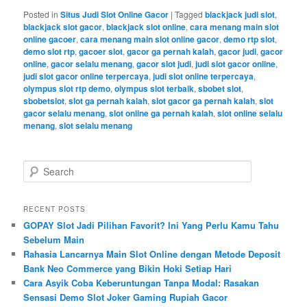
Posted in
Situs Judi Slot Online Gacor
|
Tagged
blackjack judi slot
,
blackjack slot gacor
,
blackjack slot online
,
cara menang main slot
online gacoer
,
cara menang main slot online gacor
,
demo rtp slot
,
demo slot rtp
,
gacoer slot
,
gacor ga pernah kalah
,
gacor judi
,
gacor
online
,
gacor selalu menang
,
gacor slot judi
,
judi slot gacor online
,
judi slot gacor online terpercaya
,
judi slot online terpercaya
,
olympus slot rtp demo
,
olympus slot terbaik
,
sbobet slot
,
sbobetslot
,
slot ga pernah kalah
,
slot gacor ga pernah kalah
,
slot
gacor selalu menang
,
slot online ga pernah kalah
,
slot online selalu
menang
,
slot selalu menang
S
e
a
r
RECENT POSTS
c
GOPAY Slot Jadi Pilihan Favorit? Ini Yang Perlu Kamu Tahu
h
Sebelum Main
Rahasia Lancarnya Main Slot Online dengan Metode Deposit
Bank Neo Commerce yang Bikin Hoki Setiap Hari
Cara Asyik Coba Keberuntungan Tanpa Modal: Rasakan
Sensasi Demo Slot Joker Gaming Rupiah Gacor