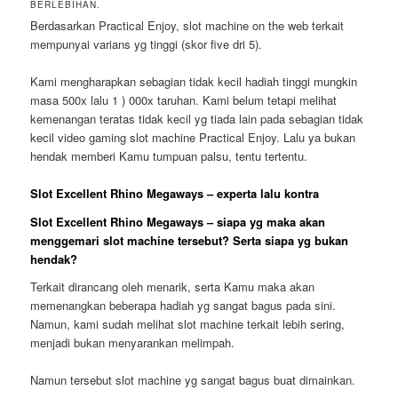
BERLEBIHAN.
Berdasarkan Practical Enjoy, slot machine on the web terkait
mempunyai varians yg tinggi (skor five dri 5).
Kami mengharapkan sebagian tidak kecil hadiah tinggi mungkin
masa 500x lalu 1 ) 000x taruhan. Kami belum tetapi melihat
kemenangan teratas tidak kecil yg tiada lain pada sebagian tidak
kecil video gaming slot machine Practical Enjoy. Lalu ya bukan
hendak memberi Kamu tumpuan palsu, tentu tertentu.
Slot Excellent Rhino Megaways – experta lalu kontra
Slot Excellent Rhino Megaways – siapa yg maka akan
menggemari slot machine tersebut? Serta siapa yg bukan
hendak?
Terkait dirancang oleh menarik, serta Kamu maka akan
memenangkan beberapa hadiah yg sangat bagus pada sini.
Namun, kami sudah melihat slot machine terkait lebih sering,
menjadi bukan menyarankan melimpah.
Namun tersebut slot machine yg sangat bagus buat dimainkan.