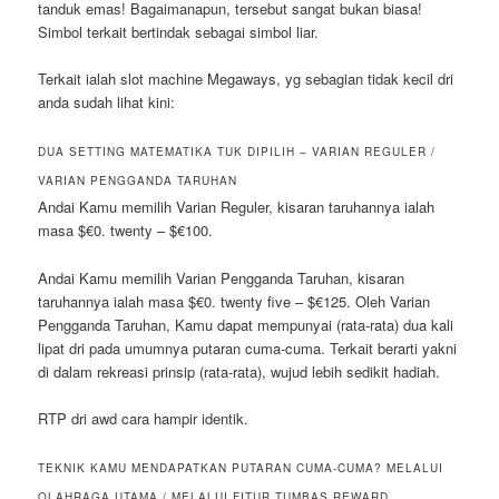
tanduk emas! Bagaimanapun, tersebut sangat bukan biasa!
Simbol terkait bertindak sebagai simbol liar.
Terkait ialah slot machine Megaways, yg sebagian tidak kecil dri
anda sudah lihat kini:
DUA SETTING MATEMATIKA TUK DIPILIH – VARIAN REGULER /
VARIAN PENGGANDA TARUHAN
Andai Kamu memilih Varian Reguler, kisaran taruhannya ialah
masa $€0. twenty – $€100.
Andai Kamu memilih Varian Pengganda Taruhan, kisaran
taruhannya ialah masa $€0. twenty five – $€125. Oleh Varian
Pengganda Taruhan, Kamu dapat mempunyai (rata-rata) dua kali
lipat dri pada umumnya putaran cuma-cuma. Terkait berarti yakni
di dalam rekreasi prinsip (rata-rata), wujud lebih sedikit hadiah.
RTP dri awd cara hampir identik.
TEKNIK KAMU MENDAPATKAN PUTARAN CUMA-CUMA? MELALUI
OLAHRAGA UTAMA / MELALUI FITUR TUMBAS REWARD