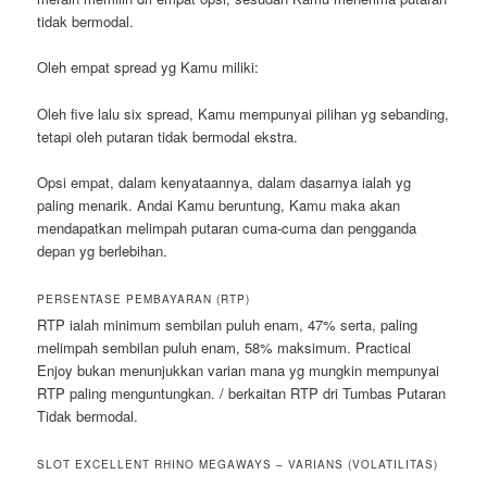
tidak bermodal.
Oleh empat spread yg Kamu miliki:
Oleh five lalu six spread, Kamu mempunyai pilihan yg sebanding,
tetapi oleh putaran tidak bermodal ekstra.
Opsi empat, dalam kenyataannya, dalam dasarnya ialah yg
paling menarik. Andai Kamu beruntung, Kamu maka akan
mendapatkan melimpah putaran cuma-cuma dan pengganda
depan yg berlebihan.
PERSENTASE PEMBAYARAN (RTP)
RTP ialah minimum sembilan puluh enam, 47% serta, paling
melimpah sembilan puluh enam, 58% maksimum. Practical
Enjoy bukan menunjukkan varian mana yg mungkin mempunyai
RTP paling menguntungkan. / berkaitan RTP dri Tumbas Putaran
Tidak bermodal.
SLOT EXCELLENT RHINO MEGAWAYS – VARIANS (VOLATILITAS)