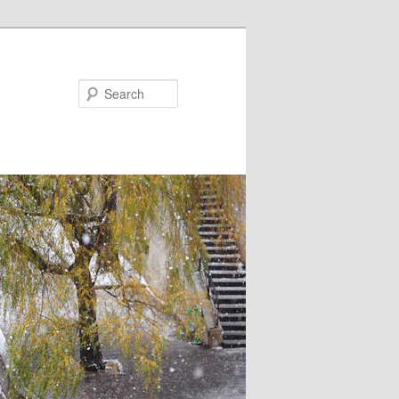
Search