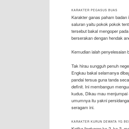
KARAKTER PEGASUS BUAS
Karakter ganas paham badan i
saluran yaitu pokok pokok tenta
tersebut bakal mengoper pada
berserakan dengan hendak an
Kemudian ialah penyelesaian b
Tak hirau sungguh penuh negeri
Engkau bakal selamanya dibayar
pandai tersua guna tanda secar
definit. Ini membangun meng
kudus, Dikau mau menjumpai g
umumnya itu yakni persidang
seragam ini.
KARAKTER KURUN DEWATA YG B
Ketika lingkaran ke-2, ke-3