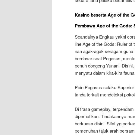
secara tahu pelaku besar titik 
Kasino beserta Age of the G
Pembawa Age of the Gods: 
Seandainya Engkau yakni corak
line Age of the Gods: Ruler of
nan agak-agak seragam guna D
berdasar saat Pegasus, mente
penuh dongeng Yunani. Disini
menyatu dalam kira-kira fauna 
Poin Pegasus selaku Superior 
tanda terkait mendeteksi pokok
Di frasa gameplay, terpendam 
diperhatikan. Tindakannya mamp
berkuasa disini. Sifat yg per
pemenuhan tajuk arah bersa