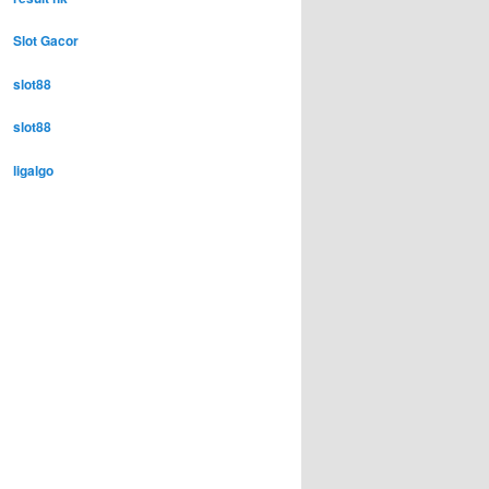
Slot Gacor
slot88
slot88
ligalgo