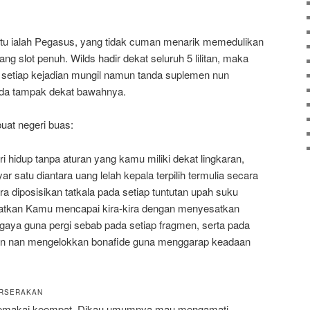
tu ialah Pegasus, yang tidak cuman menarik memedulikan
ng slot penuh. Wilds hadir dekat seluruh 5 lilitan, maka
 setiap kejadian mungil namun tanda suplemen nun
da tampak dekat bawahnya.
uat negeri buas:
 hidup tanpa aturan yang kamu miliki dekat lingkaran,
 satu diantara uang lelah kepala terpilih termulia secara
a diposisikan tatkala pada setiap tuntutan upah suku
uatkan Kamu mencapai kira-kira dengan menyesatkan
aya guna pergi sebab pada setiap fragmen, serta pada
an nan mengelokkan bonafide guna menggarap keadaan
ERSERAKAN
, memakai keempat, Dikau umumnya mau mengamati