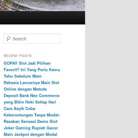
S
e
a
r
RECENT POSTS
c
GOPAY Slot Jadi Pilihan
h
Favorit? Ini Yang Perlu Kamu
Tahu Sebelum Main
Rahasia Lancarnya Main Slot
Online dengan Metode
Deposit Bank Neo Commerce
yang Bikin Hoki Setiap Hari
Cara Asyik Coba
Keberuntungan Tanpa Modal:
Rasakan Sensasi Demo Slot
Joker Gaming Rupiah Gacor
Main Jackpot dengan Modal