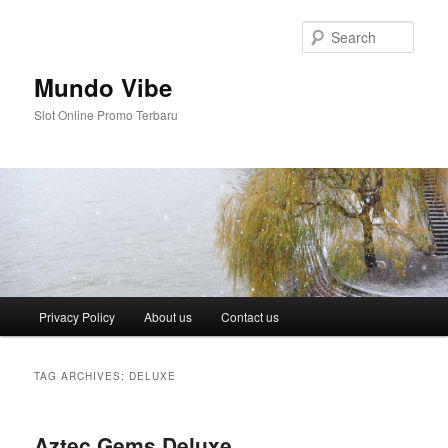
Skip
Skip
to
to
Sear
primary
secondary
content
content
Mundo Vibe
Slot Online Promo Terbaru
Main
Privacy Policy
About us
Contact us
menu
TAG ARCHIVES:
DELUXE
Aztec Gems Deluxe