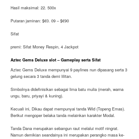
Hasil maksimal: 22. 500x
Putaran jaminan: $€0. 09 – $€90
Sifat
premi: Sifat Money Respin, 4 Jackpot
Aztec Gems Deluxe slot – Gameplay serta Sifat
Aztec Gems Deluxe mempunyai 9 paylines nun dipasang serta 3
gelung secara 3 tanda demi lilitan.
Simbolnya didefinisikan sebagai lima batu mulia (merah, warna
ungu, baru, priyayi & kuning).
Kecuali ini, Dikau dapat mempunyai tanda Wild (Topeng Emas).
Berikut mengoper belaka tanda melainkan karakter Modal.
Tanda Dana merupakan sebangun raut melalui motif ningrat.
Namun demikian seandainya ini merupakan perangko masa ke-