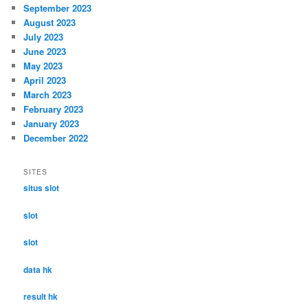
September 2023
August 2023
July 2023
June 2023
May 2023
April 2023
March 2023
February 2023
January 2023
December 2022
SITES
situs slot
slot
slot
data hk
result hk