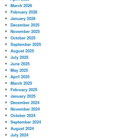
March 2026
February 2026
January 2026
December 2025
November 2025
October 2025
September 2025
August 2025
July 2025
June 2025
May 2025
April 2025
March 2025
February 2025
January 2025
December 2024
November 2024
October 2024
September 2024
August 2024
July 2024