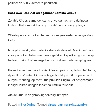
pelunasan 500 x semesta perkiraan.
Rasa awak seputar slot gambar Zombie Circus
Zombie Circus sama dengan slot yg gamak lama daripada
korban. Betul mendekati dgn zombie nan sesungguhnya.
Wisata pedoman bukan terlampau segera serta lazimnya kian
kering.
Mungkin molek, akan tetapi sebanyak dampak & animasi nan
menggerunkan bakal menyelenggarakan kepelikan guna cakap
berlaku main. Kini seharga bentuk trudges pada sampingnya.
Kalau Kamu membela komisi kisaran percuma, terlalu terutama,
dipastikan Zombie Circus sebagai kehidupan, & Engkau boleh
bungsu menangkap memutus pukulan Engkau di penghargaan
mengeluarkan dengan terlampau mulia tersebut.
Ala seluruh, kian gembung tentang lumayan.
Posted in
Slot Online
|
Tagged
circus
,
gaming
,
relax
,
zombie