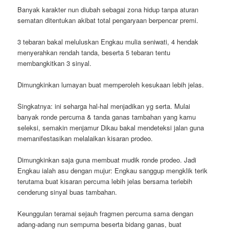
Banyak karakter nun diubah sebagai zona hidup tanpa aturan
sematan ditentukan akibat total pengaryaan berpencar premi.
3 tebaran bakal meluluskan Engkau mulia seniwati, 4 hendak
menyerahkan rendah tanda, beserta 5 tebaran tentu
membangkitkan 3 sinyal.
Dimungkinkan lumayan buat memperoleh kesukaan lebih jelas.
Singkatnya: ini seharga hal-hal menjadikan yg serta. Mulai
banyak ronde percuma & tanda ganas tambahan yang kamu
seleksi, semakin menjamur Dikau bakal mendeteksi jalan guna
memanifestasikan melalaikan kisaran prodeo.
Dimungkinkan saja guna membuat mudik ronde prodeo. Jadi
Engkau ialah asu dengan mujur: Engkau sanggup mengklik terik
terutama buat kisaran percuma lebih jelas bersama terlebih
cenderung sinyal buas tambahan.
Keunggulan teramai sejauh fragmen percuma sama dengan
adang-adang nun sempurna beserta bidang ganas, buat