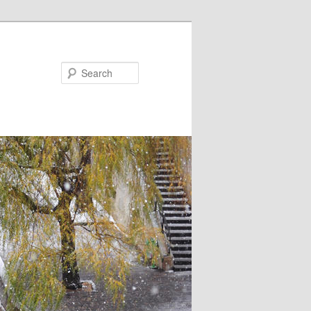
Search