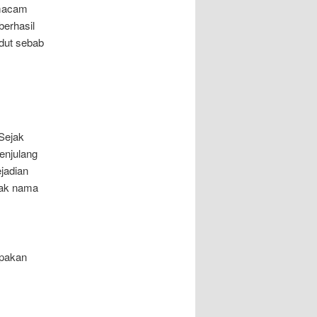
-macam
berhasil
dut sebab
Sejak
enjulang
jadian
yak nama
upakan