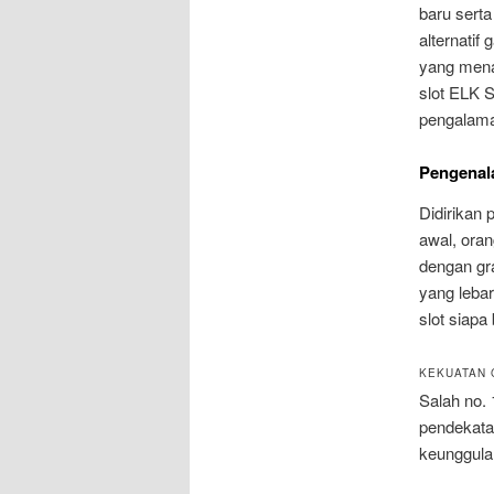
baru sert
alternati
yang mena
slot ELK S
pengalama
Pengenal
Didirikan 
awal, ora
dengan gra
yang lebar
slot siapa
KEKUATAN 
Salah no.
pendekata
keunggula