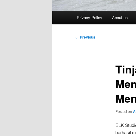
Main
Privacy Policy
About us
menu
Post
←
Previous
navigation
Tin
Men
Men
Posted on
A
ELK Studi
berhasil 