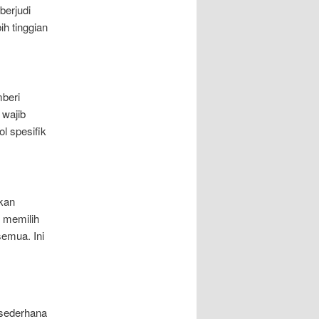
erjudi
h tinggian
mberi
 wajib
ol spesifik
kan
u memilih
emua. Ini
 sederhana