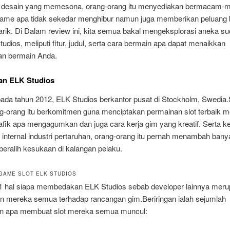
a desain yang memesona, orang-orang itu menyediakan bermacam
f game apa tidak sekedar menghibur namun juga memberikan peluang 
rik. Di Dalam review ini, kita semua bakal mengeksplorasi aneka su
tudios, meliputi fitur, judul, serta cara bermain apa dapat menaikkan
n bermain Anda.
an ELK Studios
pada tahun 2012, ELK Studios berkantor pusat di Stockholm, Swedia.
ng-orang itu berkomitmen guna menciptakan permainan slot terbaik m
fik apa mengagumkan dan juga cara kerja gim yang kreatif. Serta ke
 internal industri pertaruhan, orang-orang itu pernah menambah ban
 beralih kesukaan di kalangan pelaku.
GAME SLOT ELK STUDIOS
 1 hal siapa membedakan ELK Studios sebab developer lainnya mer
n mereka semua terhadap rancangan gim.Beriringan ialah sejumlah
n apa membuat slot mereka semua muncul: