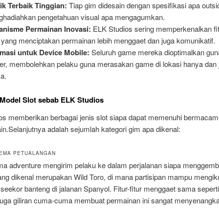
ik Terbaik Tinggian:
Tiap gim didesain dengan spesifikasi apa outsi
hadiahkan pengetahuan visual apa mengagumkan.
anisme Permainan Inovasi:
ELK Studios sering memperkenalkan fitu
 yang menciptakan permainan lebih menggaet dan juga komunikatif.
masi untuk Device Mobile:
Seluruh game mereka dioptimalkan guna
ler, membolehkan pelaku guna merasakan game di lokasi hanya dan j
a.
Model Slot sebab ELK Studios
os memberikan berbagai jenis slot siapa dapat memenuhi bermac
n.Selanjutnya adalah sejumlah kategori gim apa dikenal:
TEMA PETUALANGAN
ema adventure mengirim pelaku ke dalam perjalanan siapa menggemb
ang dikenal merupakan Wild Toro, di mana partisipan mampu mengiku
seekor banteng di jalanan Spanyol. Fitur-fitur menggaet sama sepert
juga giliran cuma-cuma membuat permainan ini sangat menyenangka