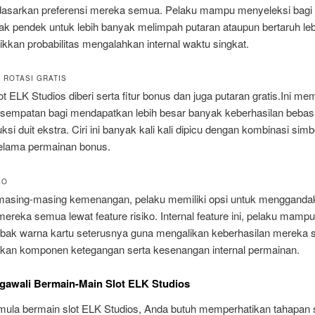
asarkan preferensi mereka semua. Pelaku mampu menyeleksi bagi b
ak pendek untuk lebih banyak melimpah putaran ataupun bertaruh lebi
kkan probabilitas mengalahkan internal waktu singkat.
 ROTASI GRATIS
t ELK Studios diberi serta fitur bonus dan juga putaran gratis.Ini me
sempatan bagi mendapatkan lebih besar banyak keberhasilan bebas
i duit ekstra. Ciri ini banyak kali kali dipicu dengan kombinasi simb
elama permainan bonus.
KO
asing-masing kemenangan, pelaku memiliki opsi untuk mengganda
ereka semua lewat feature risiko. Internal feature ini, pelaku mamp
bak warna kartu seterusnya guna mengalikan keberhasilan mereka s
kan komponen ketegangan serta kesenangan internal permainan.
gawali Bermain-Main Slot ELK Studios
mula bermain slot ELK Studios, Anda butuh memperhatikan tahapan