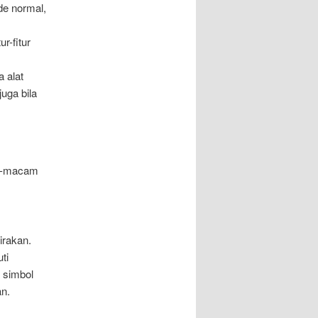
de normal,
r-fitur
 alat
uga bila
am-macam
irakan.
ti
i simbol
n.