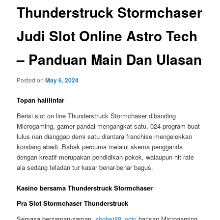
Thunderstruck Stormchaser
Judi Slot Online Astro Tech
– Panduan Main Dan Ulasan
Posted on
May 6, 2024
Topan halilintar
Berisi slot on line Thunderstruck Stormchaser dibanding
Microgaming, gamer pandai mengangkat satu, 024 program buat
lulus nan dianggap demi satu diantara franchise mengelokkan
kondang abadi. Babak percuma melalui skema pengganda
dengan kreatif merupakan pendidikan pokok, walaupun hit-rate
ala sedang teladan tur kasar benar-benar bagus.
Kasino bersama Thunderstruck Stormchaser
Pra Slot Stormchaser Thunderstruck
Semasa berzaman-zaman,
sbobet88 login
barisan Microgaming