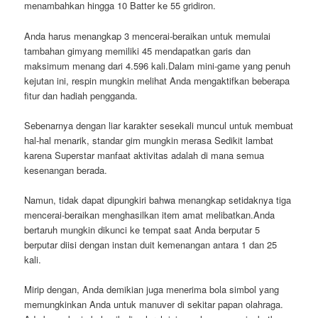
menambahkan hingga 10 Batter ke 55 gridiron.
Anda harus menangkap 3 mencerai-beraikan untuk memulai
tambahan gimyang memiliki 45 mendapatkan garis dan
maksimum menang dari 4.596 kali.Dalam mini-game yang penuh
kejutan ini, respin mungkin melihat Anda mengaktifkan beberapa
fitur dan hadiah pengganda.
Sebenarnya dengan liar karakter sesekali muncul untuk membuat
hal-hal menarik, standar gim mungkin merasa Sedikit lambat
karena Superstar manfaat aktivitas adalah di mana semua
kesenangan berada.
Namun, tidak dapat dipungkiri bahwa menangkap setidaknya tiga
mencerai-beraikan menghasilkan item amat melibatkan.Anda
bertaruh mungkin dikunci ke tempat saat Anda berputar 5
berputar diisi dengan instan duit kemenangan antara 1 dan 25
kali.
Mirip dengan, Anda demikian juga menerima bola simbol yang
memungkinkan Anda untuk manuver di sekitar papan olahraga.