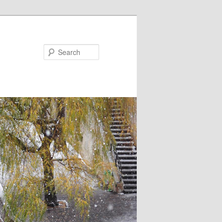
Search