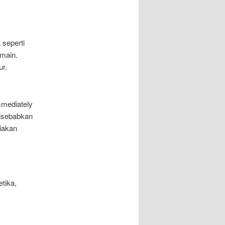
 seperti
rmain.
ur.
mmediately
disebabkan
iakan
tika,