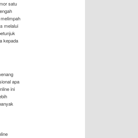
omor satu
tengah
, melimpah
s melalui
petunjuk
na kepada
 menang
sional apa
ine ini
ebih
banyak
line