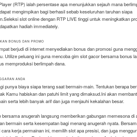
 Player (RTP) ialah persentase apa menunjukkan sejauh mana berlim
 dapat mengimpikan bagi berhasil sebab keseluruhan taruhan siapa
.Seleksi slot online dengan RTP LIVE tinggi untuk meningkatkan pro
apatkan hadiah immediately.
TKAN BONUS DAN PROMO
mpat berjudi di internet menyediakan bonus dan promosi guna meng
u. Utilize peluang ini guna mencoba gim slot gacor bersama bonus l
us memproduksi berlimpah dana.
NGGARAN ANDA
gi punya biaya siapa terang saat bermain-main. Tentukan berapa be
ak Kamu habiskan dan patuhi limit yang dimaksud.Ini akan memban
in serta lebih banyak arif dan juga menjauhi kekalahan besar.
ne bersama anugerah langsung memberikan gabungan memesona di 
an bermain serta kesempatan bagi menang anugerah nyata. Bersam
cara kerja permainan ini, memilih slot apa presisi, dan juga mengg