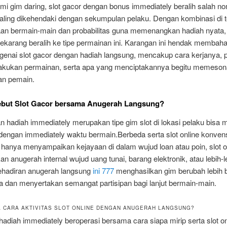
umi gim daring, slot gacor dengan bonus immediately beralih salah n
paling dikehendaki dengan sekumpulan pelaku. Dengan kombinasi di 
an bermain-main dan probabilitas guna memenangkan hadiah nyata
ekarang beralih ke tipe permainan ini. Karangan ini hendak membaha
genai slot gacor dengan hadiah langsung, mencakup cara kerjanya, 
akukan permainan, serta apa yang menciptakannya begitu memeso
n pemain.
ebut Slot Gacor bersama Anugerah Langsung?
n hadiah immediately merupakan tipe gim slot di lokasi pelaku bisa
dengan immediately waktu bermain.Berbeda serta slot online konven
anya menyampaikan kejayaan di dalam wujud loan atau poin, slot onl
 anugerah internal wujud uang tunai, barang elektronik, atau lebih-l
Kehadiran anugerah langsung
ini 777
menghasilkan gim berubah lebih 
dan menyertakan semangat partisipan bagi lanjut bermain-main.
 CARA AKTIVITAS SLOT ONLINE DENGAN ANUGERAH LANGSUNG?
 hadiah immediately beroperasi bersama cara siapa mirip serta slot on