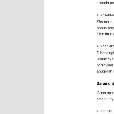
kepada pe
2. KEJADI
Slot serta
bonus rota
Fitur-fitu
3. KESEMP
Dibanding
umumnya m
berlimpah
anugerah 
Saran un
Guna meng
selanjutn
1. SELEKS