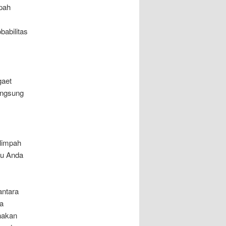
pah
babilitas
gaet
angsung
rlimpah
tu Anda
antara
a
unakan