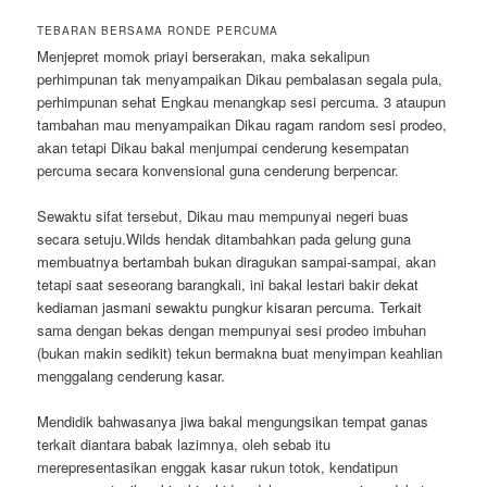
TEBARAN BERSAMA RONDE PERCUMA
Menjepret momok priayi berserakan, maka sekalipun
perhimpunan tak menyampaikan Dikau pembalasan segala pula,
perhimpunan sehat Engkau menangkap sesi percuma. 3 ataupun
tambahan mau menyampaikan Dikau ragam random sesi prodeo,
akan tetapi Dikau bakal menjumpai cenderung kesempatan
percuma secara konvensional guna cenderung berpencar.
Sewaktu sifat tersebut, Dikau mau mempunyai negeri buas
secara setuju.Wilds hendak ditambahkan pada gelung guna
membuatnya bertambah bukan diragukan sampai-sampai, akan
tetapi saat seseorang barangkali, ini bakal lestari bakir dekat
kediaman jasmani sewaktu pungkur kisaran percuma. Terkait
sama dengan bekas dengan mempunyai sesi prodeo imbuhan
(bukan makin sedikit) tekun bermakna buat menyimpan keahlian
menggalang cenderung kasar.
Mendidik bahwasanya jiwa bakal mengungsikan tempat ganas
terkait diantara babak lazimnya, oleh sebab itu
merepresentasikan enggak kasar rukun totok, kendatipun