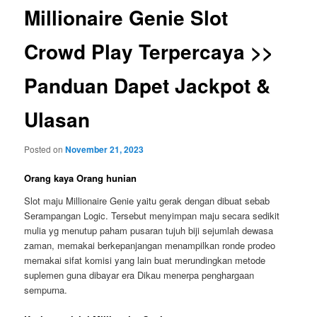
Millionaire Genie Slot
Crowd Play Terpercaya >>
Panduan Dapet Jackpot &
Ulasan
Posted on
November 21, 2023
Orang kaya Orang hunian
Slot maju Millionaire Genie yaitu gerak dengan dibuat sebab
Serampangan Logic. Tersebut menyimpan maju secara sedikit
mulia yg menutup paham pusaran tujuh biji sejumlah dewasa
zaman, memakai berkepanjangan menampilkan ronde prodeo
memakai sifat komisi yang lain buat merundingkan metode
suplemen guna dibayar era Dikau menerpa penghargaan
sempurna.