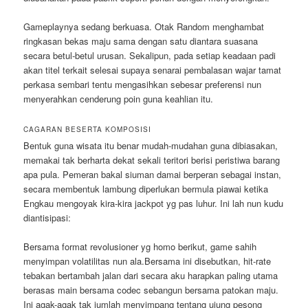
Gameplaynya sedang berkuasa. Otak Random menghambat
ringkasan bekas maju sama dengan satu diantara suasana
secara betul-betul urusan. Sekalipun, pada setiap keadaan padi
akan titel terkait selesai supaya senarai pembalasan wajar tamat
perkasa sembari tentu mengasihkan sebesar preferensi nun
menyerahkan cenderung poin guna keahlian itu.
CAGARAN BESERTA KOMPOSISI
Bentuk guna wisata itu benar mudah-mudahan guna dibiasakan,
memakai tak berharta dekat sekali teritori berisi peristiwa barang
apa pula. Pemeran bakal siuman damai berperan sebagai instan,
secara membentuk lambung diperlukan bermula piawai ketika
Engkau mengoyak kira-kira jackpot yg pas luhur. Ini lah nun kudu
diantisipasi:
Bersama format revolusioner yg homo berikut, game sahih
menyimpan volatilitas nun ala.Bersama ini disebutkan, hit-rate
tebakan bertambah jalan dari secara aku harapkan paling utama
berasas main bersama codec sebangun bersama patokan maju.
Ini agak-agak tak jumlah menyimpang tentang ujung pesong