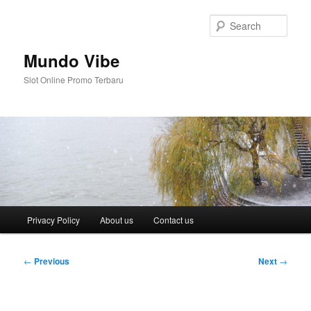
Skip
to
Sear
primary
content
Mundo Vibe
Slot Online Promo Terbaru
Main
Privacy Policy
About us
Contact us
menu
Post
←
Previous
Next
→
navigation