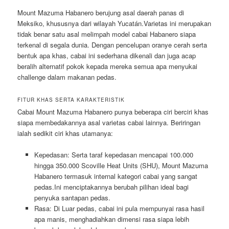
Mount Mazuma Habanero berujung asal daerah panas di
Meksiko, khususnya dari wilayah Yucatán.Varietas ini merupakan
tidak benar satu asal melimpah model cabai Habanero siapa
terkenal di segala dunia. Dengan pencelupan oranye cerah serta
bentuk apa khas, cabai ini sederhana dikenali dan juga acap
beralih alternatif pokok kepada mereka semua apa menyukai
challenge dalam makanan pedas.
FITUR KHAS SERTA KARAKTERISTIK
Cabai Mount Mazuma Habanero punya beberapa ciri berciri khas
siapa membedakannya asal varietas cabai lainnya. Beriringan
ialah sedikit ciri khas utamanya:
Kepedasan: Serta taraf kepedasan mencapai 100.000
hingga 350.000 Scoville Heat Units (SHU), Mount Mazuma
Habanero termasuk internal kategori cabai yang sangat
pedas.Ini menciptakannya berubah pilihan ideal bagi
penyuka santapan pedas.
Rasa: Di Luar pedas, cabai ini pula mempunyai rasa hasil
apa manis, menghadiahkan dimensi rasa siapa lebih