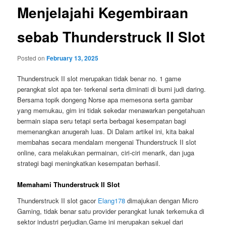
Menjelajahi Kegembiraan
sebab Thunderstruck II Slot
Posted on
February 13, 2025
Thunderstruck II slot merupakan tidak benar no. 1 game
perangkat slot apa ter- terkenal serta diminati di bumi judi daring.
Bersama topik dongeng Norse apa memesona serta gambar
yang memukau, gim ini tidak sekedar menawarkan pengetahuan
bermain siapa seru tetapi serta berbagai kesempatan bagi
memenangkan anugerah luas. Di Dalam artikel ini, kita bakal
membahas secara mendalam mengenai Thunderstruck II slot
online, cara melakukan permainan, ciri-ciri menarik, dan juga
strategi bagi meningkatkan kesempatan berhasil.
Memahami Thunderstruck II Slot
Thunderstruck II slot gacor
Elang178
dimajukan dengan Micro
Gaming, tidak benar satu provider perangkat lunak terkemuka di
sektor industri perjudian.Game ini merupakan sekuel dari