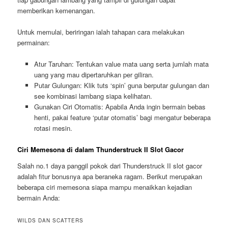
memberikan kemenangan.
Untuk memulai, beriringan ialah tahapan cara melakukan
permainan:
Atur Taruhan: Tentukan value mata uang serta jumlah mata
uang yang mau dipertaruhkan per giliran.
Putar Gulungan: Klik tuts ‘spin’ guna berputar gulungan dan
see kombinasi lambang siapa kelihatan.
Gunakan Ciri Otomatis: Apabila Anda ingin bermain bebas
henti, pakai feature ‘putar otomatis’ bagi mengatur beberapa
rotasi mesin.
Ciri Memesona di dalam Thunderstruck II Slot Gacor
Salah no.1 daya panggil pokok dari Thunderstruck II slot gacor
adalah fitur bonusnya apa beraneka ragam. Berikut merupakan
beberapa ciri memesona siapa mampu menaikkan kejadian
bermain Anda:
WILDS DAN SCATTERS