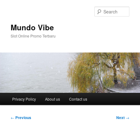
Skip
to
Sear
primary
content
Mundo Vibe
Slot Online Promo Terbaru
Main
Privacy Policy
About us
Contact us
menu
Post
←
Previous
Next
→
navigation