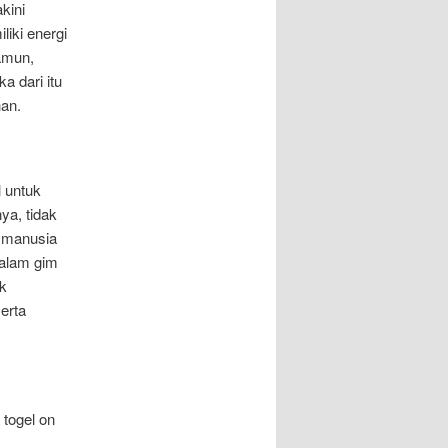
kini
iki energi
amun,
a dari itu
han.
l untuk
ya, tidak
n manusia
dalam gim
ak
erta
 togel on