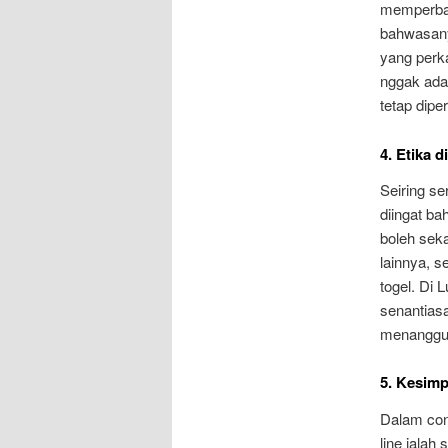
memperbai
bahwasany
yang perk
nggak ada 
tetap dip
4. Etika 
Seiring se
diingat b
boleh sek
lainnya, s
togel. Di 
senantiasa
menanggun
5. Kesim
Dalam conc
line ialah