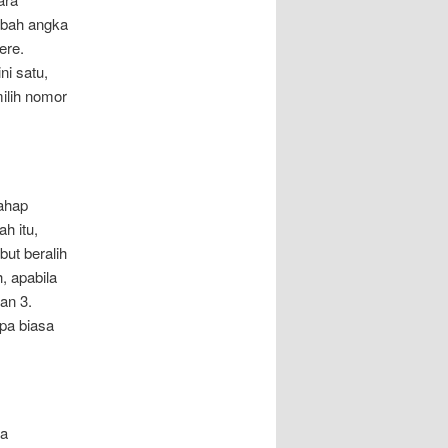
ubah angka
ere.
ni satu,
milih nomor
tahap
h itu,
ut beralih
, apabila
an 3.
apa biasa
sa