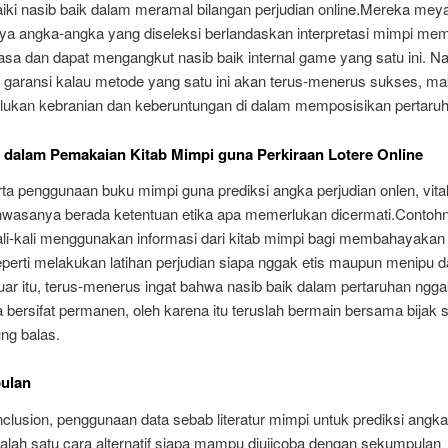
ki nasib baik dalam meramal bilangan perjudian online.Mereka meya
a angka-angka yang diseleksi berlandaskan interpretasi mimpi memil
asa dan dapat mengangkut nasib baik internal game yang satu ini. N
garansi kalau metode yang satu ini akan terus-menerus sukses, mak
erlukan kebranian dan keberuntungan di dalam memposisikan pertaru
di dalam Pemakaian Kitab Mimpi guna Perkiraan Lotere Online
rta penggunaan buku mimpi guna prediksi angka perjudian onlen, vita
ahwasanya berada ketentuan etika apa memerlukan dicermati.Contohn
ali-kali menggunakan informasi dari kitab mimpi bagi membahayaka
eperti melakukan latihan perjudian siapa nggak etis maupun menipu 
Luar itu, terus-menerus ingat bahwa nasib baik dalam pertaruhan ngg
 bersifat permanen, oleh karena itu teruslah bermain bersama bijak s
g balas.
pulan
lusion, penggunaan data sebab literatur mimpi untuk prediksi angka
 salah satu cara alternatif siapa mampu diujicoba dengan sekumpulan