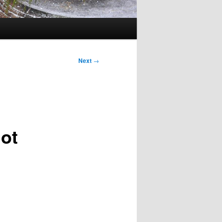
Next
→
ot