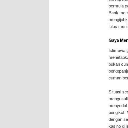
bermula p
Bank memp
mengijabk
lulus meni
Gaya Men
Istimewa g
menetapka
bukan cum
berkepanja
cuman berl
Situasi s
mengusulk
menyedot 
pengikut.
dengan sep
kasino di