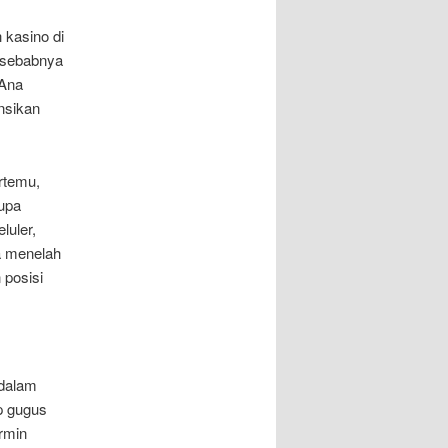
kasino di
h sebabnya
 Ana
nsikan
rtemu,
rupa
luler,
ta menelah
 posisi
 dalam
p gugus
ermin