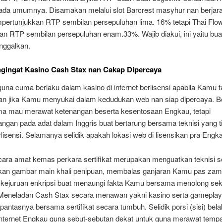
ada umumnya. Disamakan melalui slot Barcrest masyhur nan berjara
ertunjukkan RTP sembilan persepuluhan lima. 16% tetapi Thai Flo
an RTP sembilan persepuluhan enam.33%. Wajib diakui, ini yaitu bua
nggalkan.
gingat Kasino Cash Stax nan Cakap Dipercaya
una cuma berlaku dalam kasino di internet berlisensi apabila Kamu 
n jika Kamu menyukai dalam kedudukan web nan siap dipercaya. Be
a mau merawat ketenangan beserta kesentosaan Engkau, tetapi
ngan pada adat dalam Inggris buat bertarung bersama teknisi yang t
isensi. Selamanya selidik apakah lokasi web di lisensikan pra Engka
ecara amat kemas perkara sertifikat merupakan menguatkan teknisi 
an gambar main khali penipuan, membalas ganjaran Kamu pas zam
kejuruan enkripsi buat menaungi fakta Kamu bersama menolong seku
 Meneladan Cash Stax secara menawan yakni kasino serta gamepla
antasnya bersama sertifikat secara tumbuh. Selidik porsi (sisi) bel
 internet Engkau guna sebut-sebutan dekat untuk guna merawat temp