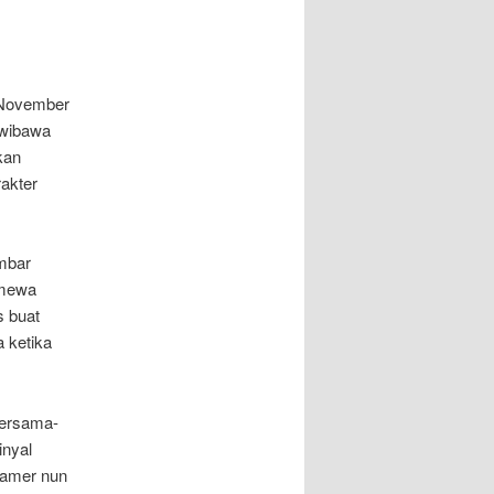
i November
 wibawa
kan
rakter
ambar
imewa
s buat
 ketika
bersama-
inyal
gamer nun