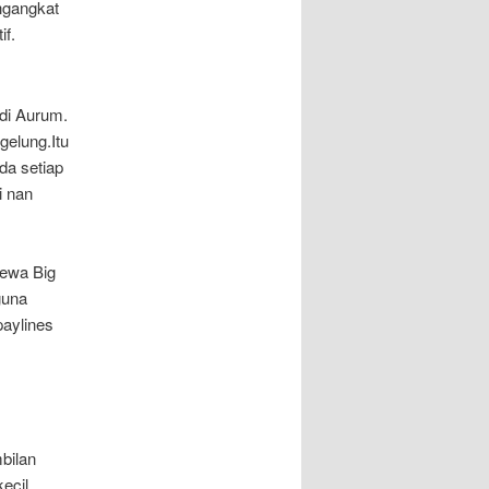
ngangkat
if.
ndi Aurum.
gelung.Itu
da setiap
i nan
mewa Big
guna
paylines
bilan
ecil