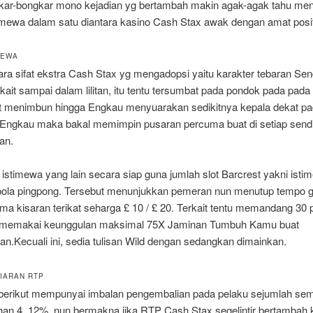
r-bongkar mono kejadian yg bertambah makin agak-agak tahu me
imewa dalam satu diantara kasino Cash Stax awak dengan amat posit
MEWA
ara sifat ekstra Cash Stax yg mengadopsi yaitu karakter tebaran Se
rkait sampai dalam lilitan, itu tentu tersumbat pada pondok pada pada 
jut menimbun hingga Engkau menyuarakan sedikitnya kepala dekat pa
Engkau maka bakal memimpin pusaran percuma buat di setiap send
an.
istimewa yang lain secara siap guna jumlah slot Barcrest yakni isti
ola pingpong. Tersebut menunjukkan pemeran nun menutup tempo 
ima kisaran terikat seharga £ 10 / £ 20. Terkait tentu memandang 30 
n memakai keunggulan maksimal 75X Jaminan Tumbuh Kamu buat
an.Kecuali ini, sedia tulisan Wild dengan sedangkan dimainkan.
SIARAN RTP
erikut mempunyai imbalan pengembalian pada pelaku sejumlah sem
han 4, 12%, nun bermakna jika RTP Cash Stax segelintir bertambah k