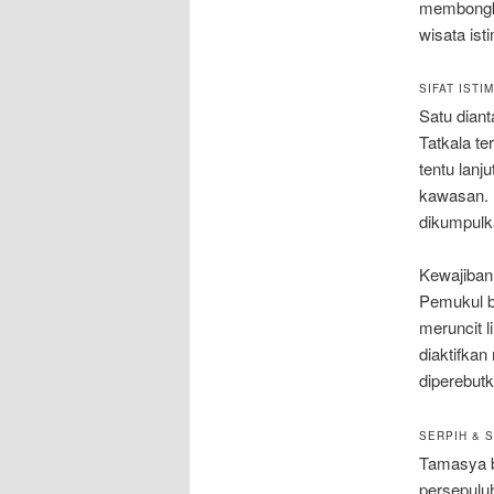
membongka
wisata ist
SIFAT ISTI
Satu diant
Tatkala te
tentu lan
kawasan. 
dikumpulk
Kewajiban 
Pemukul b
meruncit l
diaktifka
diperebutk
SERPIH & 
Tamasya b
persepulu