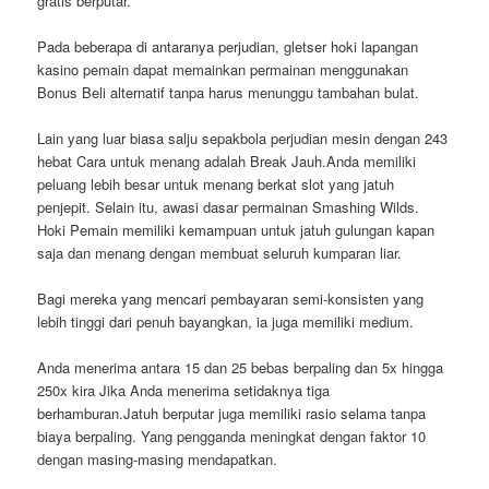
gratis berputar.
Pada beberapa di antaranya perjudian, gletser hoki lapangan
kasino pemain dapat memainkan permainan menggunakan
Bonus Beli alternatif tanpa harus menunggu tambahan bulat.
Lain yang luar biasa salju sepakbola perjudian mesin dengan 243
hebat Cara untuk menang adalah Break Jauh.Anda memiliki
peluang lebih besar untuk menang berkat slot yang jatuh
penjepit. Selain itu, awasi dasar permainan Smashing Wilds.
Hoki Pemain memiliki kemampuan untuk jatuh gulungan kapan
saja dan menang dengan membuat seluruh kumparan liar.
Bagi mereka yang mencari pembayaran semi-konsisten yang
lebih tinggi dari penuh bayangkan, ia juga memiliki medium.
Anda menerima antara 15 dan 25 bebas berpaling dan 5x hingga
250x kira Jika Anda menerima setidaknya tiga
berhamburan.Jatuh berputar juga memiliki rasio selama tanpa
biaya berpaling. Yang pengganda meningkat dengan faktor 10
dengan masing-masing mendapatkan.