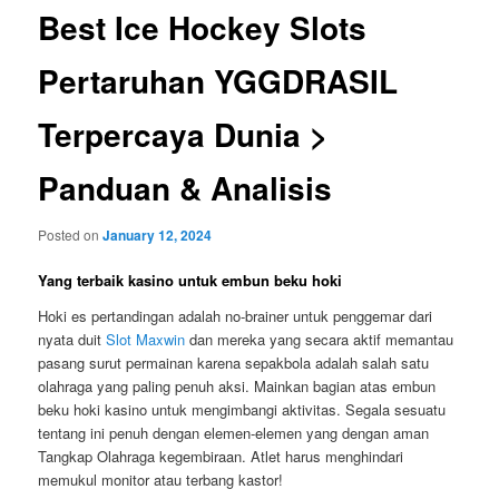
Best Ice Hockey Slots
Pertaruhan YGGDRASIL
Terpercaya Dunia >
Panduan & Analisis
Posted on
January 12, 2024
Yang terbaik kasino untuk embun beku hoki
Hoki es pertandingan adalah no-brainer untuk penggemar dari
nyata duit
Slot Maxwin
dan mereka yang secara aktif memantau
pasang surut permainan karena sepakbola adalah salah satu
olahraga yang paling penuh aksi. Mainkan bagian atas embun
beku hoki kasino untuk mengimbangi aktivitas. Segala sesuatu
tentang ini penuh dengan elemen-elemen yang dengan aman
Tangkap Olahraga kegembiraan. Atlet harus menghindari
memukul monitor atau terbang kastor!