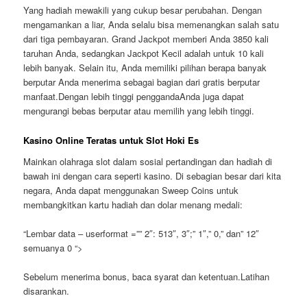
Yang hadiah mewakili yang cukup besar perubahan. Dengan
mengamankan a liar, Anda selalu bisa memenangkan salah satu
dari tiga pembayaran. Grand Jackpot memberi Anda 3850 kali
taruhan Anda, sedangkan Jackpot Kecil adalah untuk 10 kali
lebih banyak. Selain itu, Anda memiliki pilihan berapa banyak
berputar Anda menerima sebagai bagian dari gratis berputar
manfaat.Dengan lebih tinggi penggandaAnda juga dapat
mengurangi bebas berputar atau memilih yang lebih tinggi.
Kasino Online Teratas untuk Slot Hoki Es
Mainkan olahraga slot dalam sosial pertandingan dan hadiah di
bawah ini dengan cara seperti kasino. Di sebagian besar dari kita
negara, Anda dapat menggunakan Sweep Coins untuk
membangkitkan kartu hadiah dan dolar menang medali:
“Lembar data – userformat =”” 2″: 513″, 3″;” 1″,” 0,” dan” 12″
semuanya 0 “>
Sebelum menerima bonus, baca syarat dan ketentuan.Latihan
disarankan.