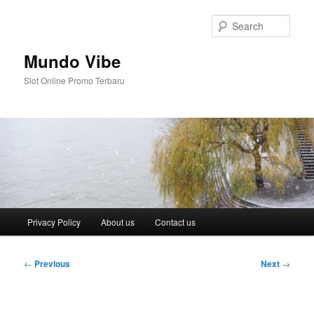
Skip
to
Sear
primary
content
Mundo Vibe
Slot Online Promo Terbaru
Main
Privacy Policy
About us
Contact us
menu
Post
←
Previous
Next
→
navigation